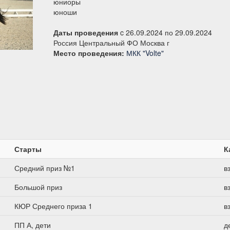
юниоры
юноши
Даты проведения
c 26.09.2024 по 29.09.2024
Россия Центральный ФО Москва г
Место проведения:
МКК "Volte"
Старты
К
Средний приз №1
в
Большой приз
в
КЮР Среднего приза 1
в
ПП А, дети
д