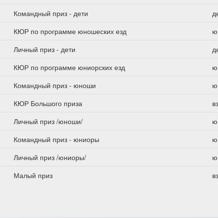
Командный приз - дети
д
КЮР по программе юношеских езд
ю
Личный приз - дети
д
КЮР по программе юниорских езд
ю
Командный приз - юноши
ю
КЮР Большого приза
в
Личный приз /юноши/
ю
Командный приз - юниоры
ю
Личный приз /юниоры/
ю
Малый приз
в