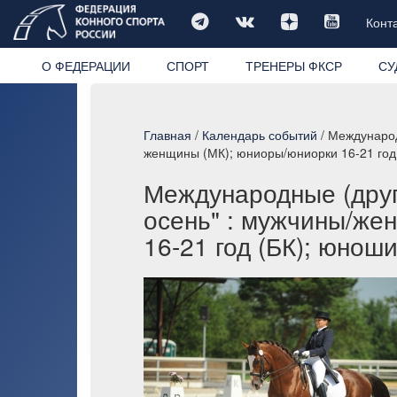
Конт
О ФЕДЕРАЦИИ
СПОРТ
ТРЕНЕРЫ ФКСР
СУ
Главная
/
Календарь событий
/ Международ
женщины (МК); юниоры/юниорки 16-21 год (
Международные (друг
осень" : мужчины/же
16-21 год (БК); юноши