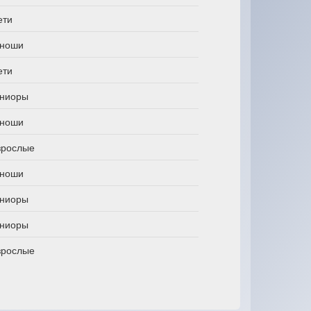
ети
ноши
ети
ниоры
ноши
зрослые
ноши
ниоры
ниоры
зрослые