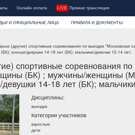
акты
Онлайн оплата
Прямая трансляция
LIVE
ДЬИ И ОФИЦИАЛЬНЫЕ ЛИЦА
ПРАВИЛА И ДОКУМЕНТЫ
ные (другие) спортивные соревнования по выездке "Московская ос
БК); юноши/девушки 14-18 лет (БК); мальчики/девочки 12-14 лет;
ие) спортивные соревнования по 
нщины (БК) ; мужчины/женщины (
/девушки 14-18 лет (БК); мальчики
Дисциплины:
выездка
Категории участников
взрослые
дети