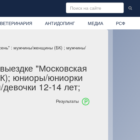
ВЕТЕРИНАРИЯ
АНТИДОПИНГ
МЕДИА
РСФ
ень" : мужчины/женщины (БК) ; мужчины/
выездке "Московская
МК); юниоры/юниорки
/девочки 12-14 лет;
Результаты