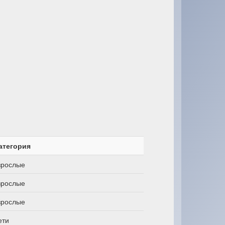
атегория
зрослые
зрослые
зрослые
ети