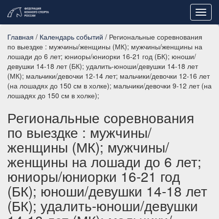
Toggl
navig
Главная
/
Календарь событий
/ Региональные соревнования
по выездке : мужчины/женщины (МК); мужчины/женщины на
лошади до 6 лет; юниоры/юниорки 16-21 год (БК); юноши/
девушки 14-18 лет (БК); удалить-юноши/девушки 14-18 лет
(МК); мальчики/девочки 12-14 лет; мальчики/девочки 12-16 лет
(на лошадях до 150 см в холке); мальчики/девочки 9-12 лет (на
лошадях до 150 см в холке);
Региональные соревнования
по выездке : мужчины/
женщины (МК); мужчины/
женщины на лошади до 6 лет;
юниоры/юниорки 16-21 год
(БК); юноши/девушки 14-18 лет
(БК); удалить-юноши/девушки