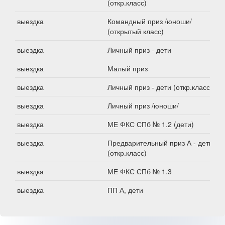
(откр.класс)
выездка
Командный приз /юноши/
(открытый класс)
выездка
Личный приз - дети
выездка
Малый приз
выездка
Личный приз - дети (откр.класс)
выездка
Личный приз /юноши/
выездка
МЕ ФКС СПб № 1.2 (дети)
выездка
Предварительный приз А - дети
(откр.класс)
выездка
МЕ ФКС СПб № 1.3
выездка
ПП А, дети