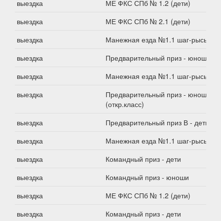
выездка
МЕ ФКС СПб № 1.2 (дети)
выездка
МЕ ФКС СПб № 2.1 (дети)
выездка
Манежная езда №1.1 шаг-рысь
выездка
Предварительный приз - юноши
выездка
Манежная езда №1.1 шаг-рысь
выездка
Предварительный приз - юноши
(откр.класс)
выездка
Предварительный приз В - дети
выездка
Манежная езда №1.1 шаг-рысь
выездка
Командный приз - дети
выездка
Командный приз - юноши
выездка
МЕ ФКС СПб № 1.2 (дети)
выездка
Командный приз - дети