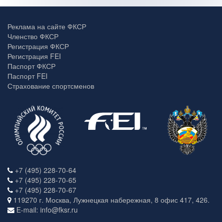
Реклама на сайте ФКСР
Членство ФКСР
Регистрация ФКСР
Регистрация FEI
Паспорт ФКСР
Паспорт FEI
Страхование спортсменов
+7 (495) 228-70-64
+7 (495) 228-70-65
+7 (495) 228-70-67
119270 г. Москва, Лужнецкая набережная, 8 офис 417, 426.
E-mail: info@fksr.ru