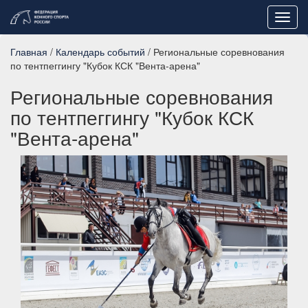
Toggl
navig
Главная
/
Календарь событий
/ Региональные соревнования
по тентпеггингу "Кубок КСК "Вента-арена"
Региональные соревнования
по тентпеггингу "Кубок КСК
"Вента-арена"