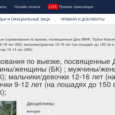
акты
Онлайн оплата
Прямая трансляция
LIVE
ДЬИ И ОФИЦИАЛЬНЫЕ ЛИЦА
ПРАВИЛА И ДОКУМЕНТЫ
ые соревнования по выезке, посвященные Дню ВМФ; "Кубок Максим
8 лет (БК); мальчики/девочки 12-16 лет (на лошадях до 150 см в х
чки 10-14 лет (МК);
ования по выезке, посвященные 
чины/женщины (БК) ; мужчины/жен
К); мальчики/девочки 12-16 лет (н
чки 9-12 лет (на лошадях до 150 с
);
Дисциплины:
выездка