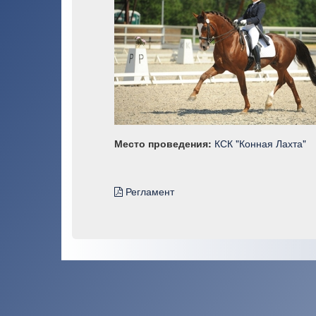
Место проведения:
КСК "Конная Лахта"
Регламент