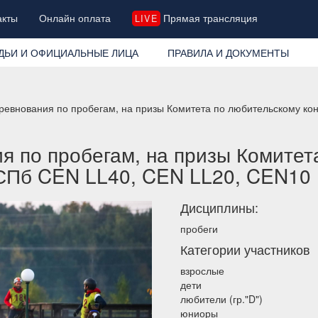
акты
Онлайн оплата
Прямая трансляция
LIVE
ДЬИ И ОФИЦИАЛЬНЫЕ ЛИЦА
ПРАВИЛА И ДОКУМЕНТЫ
ревнования по пробегам, на призы Комитета по любительскому к
я по пробегам, на призы Комитет
 СПб CEN LL40, CEN LL20, CEN10
Дисциплины:
пробеги
Категории участников
взрослые
дети
любители (гр."D")
юниоры