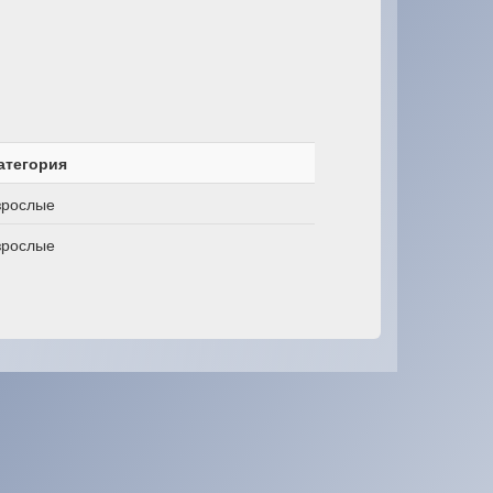
атегория
зрослые
зрослые