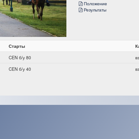
Положение
Результаты
Старты
К
CEN б/у 80
в
CEN б/у 40
в