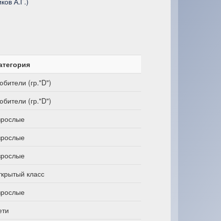
ков А.Г.)
атегория
юбители (гр."D")
юбители (гр."D")
зрослые
зрослые
зрослые
ткрытый класс
зрослые
ети