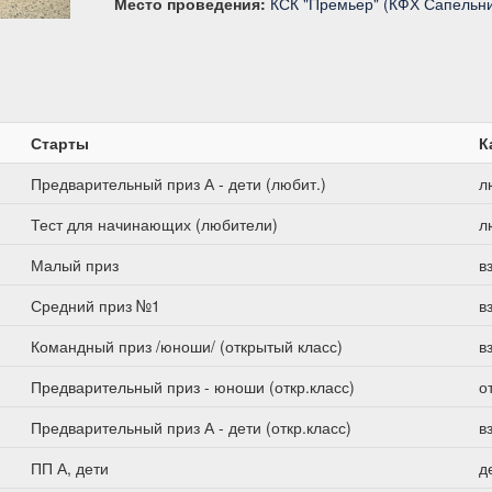
Место проведения:
КСК "Премьер" (КФХ Сапельни
Старты
К
Предварительный приз А - дети (любит.)
л
Тест для начинающих (любители)
л
Малый приз
в
Средний приз №1
в
Командный приз /юноши/ (открытый класс)
в
Предварительный приз - юноши (откр.класс)
о
Предварительный приз А - дети (откр.класс)
в
ПП А, дети
д