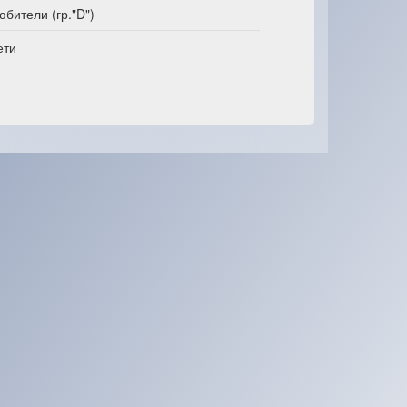
юбители (гр."D")
ети