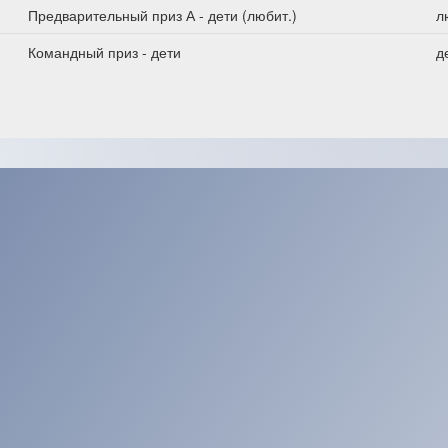
Предварительный приз А - дети (любит.)
л
Командный приз - дети
д