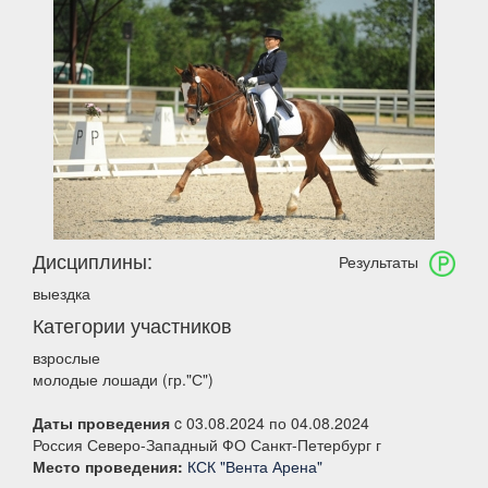
Дисциплины:
Результаты
выездка
Категории участников
взрослые
молодые лошади (гр."С")
Даты проведения
c 03.08.2024 по 04.08.2024
Россия Северо-Западный ФО Санкт-Петербург г
Место проведения:
КСК "Вента Арена"