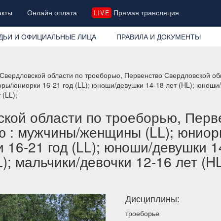
акты
Онлайн оплата
Прямая трансляция
LIVE
ДЬИ И ОФИЦИАЛЬНЫЕ ЛИЦА
ПРАВИЛА И ДОКУМЕНТЫ
Свердловской области по троеборью, Первенство Свердловской о
оры/юниорки 16-21 год (LL); юноши/девушки 14-18 лет (HL); юноши/
 (LL);
кой области по троеборью, Перв
ю : мужчины/женщины (LL); юниор
 16-21 год (LL); юноши/девушки 1
L); мальчики/девочки 12-16 лет (H
Дисциплины:
троеборье