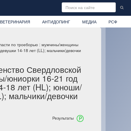
ВЕТЕРИНАРИЯ
АНТИДОПИНГ
МЕДИА
РСФ
бласти по троеборью : мужчины/женщины
девушки 14-18 лет (LL); мальчики/девочки
енство Свердловской
ы/юниорки 16-21 год
4-18 лет (HL); юноши/
L); мальчики/девочки
Результаты