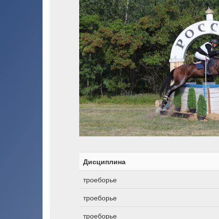
Дисциплина
троеборье
троеборье
троеборье