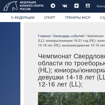
Конт
О ФЕДЕРАЦИИ
СПОРТ
ТРЕНЕРЫ ФКСР
СУ
Главная
/
Календарь событий
/ Чемпионат 
(LL); юниоры/юниорки 16-21 год (HL); юни
12-16 лет (HL); мальчики/девочки 12-16 лет
Чемпионат Свердловс
области по троеборь
(HL); юниоры/юниорки
девушки 14-18 лет (L
12-16 лет (LL);