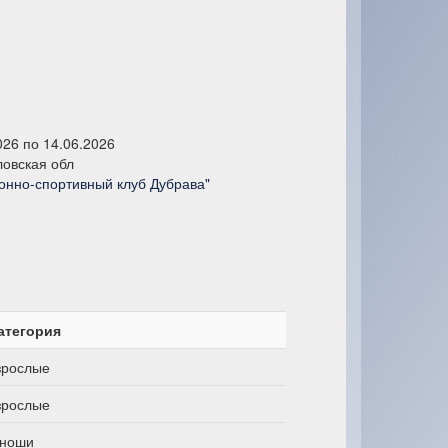
026 по 14.06.2026
овская обл
онно-спортивный клуб Дубрава"
атегория
зрослые
зрослые
ноши