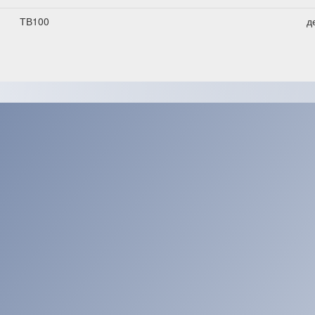
ТВ100
д