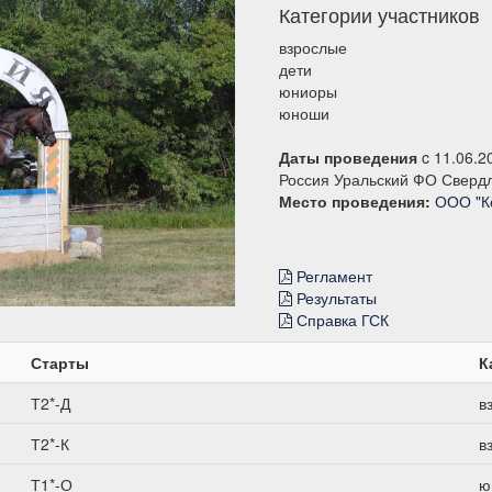
Категории участников
взрослые
дети
юниоры
юноши
Даты проведения
c 11.06.2
Россия Уральский ФО Свердл
Место проведения:
ООО "К
Регламент
Результаты
Справка ГСК
Старты
К
Т2*-Д
в
Т2*-К
в
Т1*-О
ю