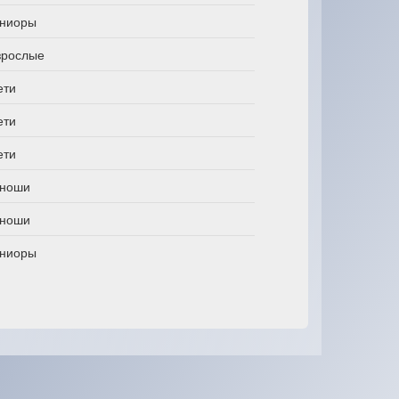
ниоры
зрослые
ети
ети
ети
ноши
ноши
ниоры