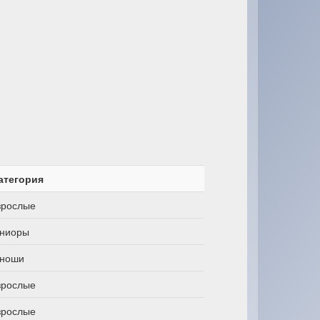
атегория
зрослые
ниоры
ноши
зрослые
зрослые