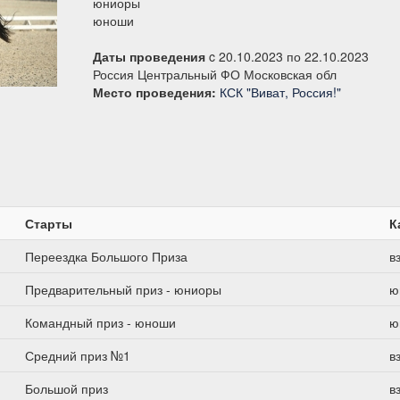
юниоры
юноши
Даты проведения
c 20.10.2023 по 22.10.2023
Россия Центральный ФО Московская обл
Место проведения:
КСК "Виват, Россия!"
Старты
К
Переездка Большого Приза
в
Предварительный приз - юниоры
ю
Командный приз - юноши
ю
Средний приз №1
в
Большой приз
в