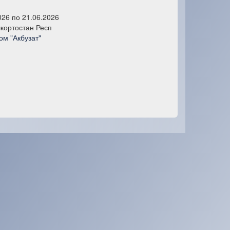
026 по 21.06.2026
кортостан Респ
м "Акбузат"