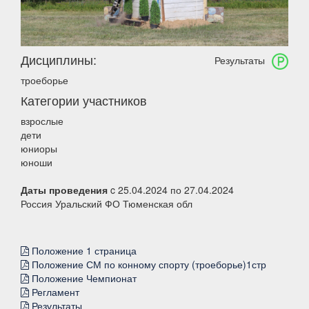
Дисциплины:
Результаты
троеборье
Категории участников
взрослые
дети
юниоры
юноши
Даты проведения
c 25.04.2024 по 27.04.2024
Россия Уральский ФО Тюменская обл
Положение 1 страница
Положение СМ по конному спорту (троеборье)1стр
Положение Чемпионат
Регламент
Результаты