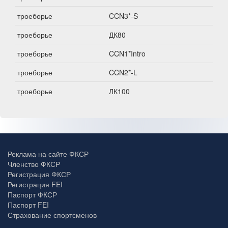
троеборье
CCN3*-S
троеборье
ДК80
троеборье
CCN1*Intro
троеборье
CCN2*-L
троеборье
ЛК100
Реклама на сайте ФКСР
Членство ФКСР
Регистрация ФКСР
Регистрация FEI
Паспорт ФКСР
Паспорт FEI
Страхование спортсменов