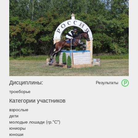
Дисциплины:
Результаты
троеборье
Категории участников
взрослые
дети
молодые лошади (гр."С")
юниоры
юноши