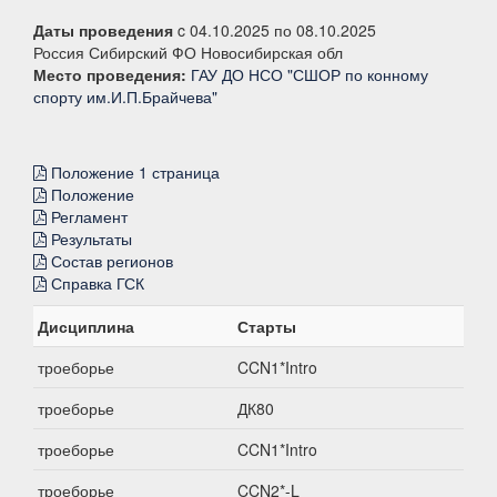
Даты проведения
c 04.10.2025 по 08.10.2025
Россия Сибирский ФО Новосибирская обл
Место проведения:
ГАУ ДО НСО "СШОР по конному
спорту им.И.П.Брайчева"
Положение 1 страница
Положение
Регламент
Результаты
Состав регионов
Справка ГСК
Дисциплина
Старты
троеборье
CCN1*Intro
троеборье
ДК80
троеборье
CCN1*Intro
троеборье
CCN2*-L