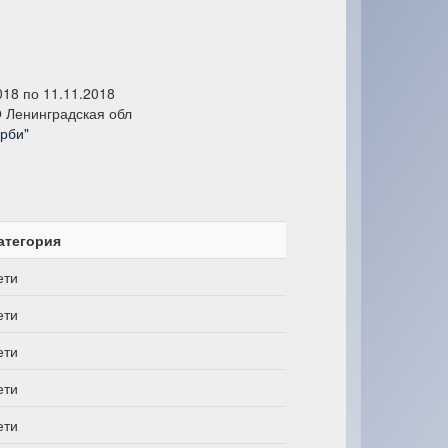
018 по 11.11.2018
 Ленинградская обл
рби"
атегория
ети
ети
ети
ети
ети