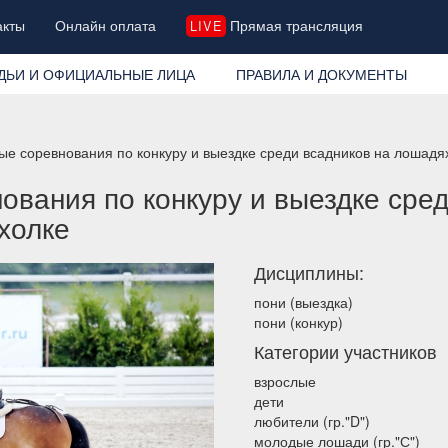
акты
Онлайн оплата
Прямая трансляция
LIVE
ДЬИ И ОФИЦИАЛЬНЫЕ ЛИЦА
ПРАВИЛА И ДОКУМЕНТЫ
ые соревнования по конкуру и выездке среди всадников на лошадях
ования по конкуру и выездке сред
холке
Дисциплины:
пони (выездка)
пони (конкур)
Категории участников
взрослые
дети
любители (гр."D")
молодые лошади (гр."С")