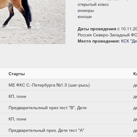
открытый класс
юниоры
юноши
Даты проведения
c 10.11.2
Россия Северо-Западный ФО
Место проведения:
КСК "Де
Старты
К
МЕ ФКС С.-Петербурга №1.3 (шаг-рысь)
д
КП, пони
д
Предварительлный приз тест "В". Дети
д
КП, пони
д
Предварительный приз. Дети тест "А"
д