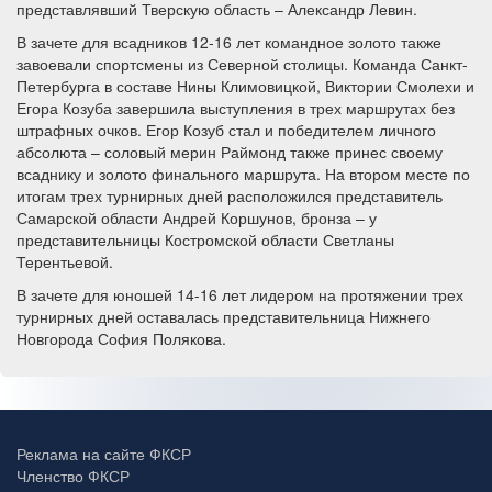
представлявший Тверскую область – Александр Левин.
В зачете для всадников 12-16 лет командное золото также
завоевали спортсмены из Северной столицы. Команда Санкт-
Петербурга в составе Нины Климовицкой, Виктории Смолехи и
Егора Козуба завершила выступления в трех маршрутах без
штрафных очков. Егор Козуб стал и победителем личного
абсолюта – соловый мерин Раймонд также принес своему
всаднику и золото финального маршрута. На втором месте по
итогам трех турнирных дней расположился представитель
Самарской области Андрей Коршунов, бронза – у
представительницы Костромской области Светланы
Терентьевой.
В зачете для юношей 14-16 лет лидером на протяжении трех
турнирных дней оставалась представительница Нижнего
Новгорода София Полякова.
Реклама на сайте ФКСР
Членство ФКСР