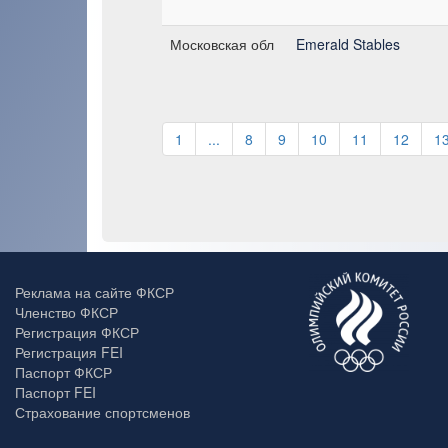
Московская обл
Emerald Stables
1
...
8
9
10
11
12
1
Реклама на сайте ФКСР
Членство ФКСР
Регистрация ФКСР
Регистрация FEI
Паспорт ФКСР
Паспорт FEI
Страхование спортсменов