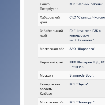
Санкт-
КСК "Черный лебель"
Петербург г
Хабаровский
СКО "Станица Чистопо
край
Забайкальский
ГУ "Читинская ГЗК с
край
ипподромом
им.Х.Хакимова"
Московская обл
ЗАО "Шарапово"
Пермский край
КФХ Шашерин Н.Д., К
"РЕПРИЗ"
Москва г
Stampede Sport
Кемеровская
КСК "Эдель"
область -
Кузбасс
Московская обл
КСК "Эквиторус"