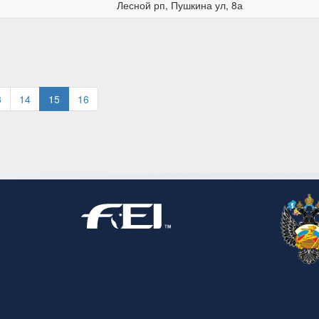
Лесной рп, Пушкина ул, 8а
3
14
15
16