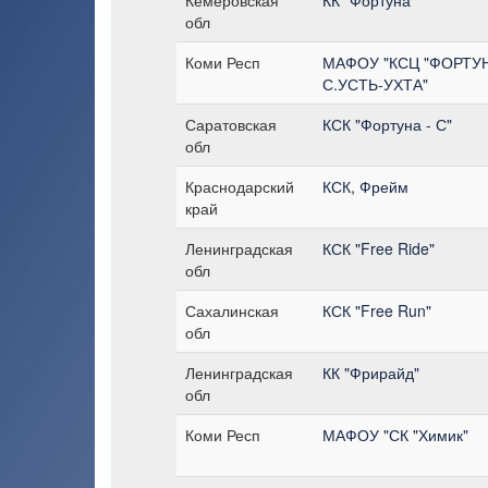
обл
Коми Респ
МАФОУ "КСЦ "ФОРТУ
С.УСТЬ-УХТА"
Саратовская
КСК "Фортуна - С"
обл
Краснодарский
КСК, Фрейм
край
Ленинградская
КСК "Free Ride"
обл
Сахалинская
КСК "Free Run"
обл
Ленинградская
КК "Фрирайд"
обл
Коми Респ
МАФОУ "СК "Химик"