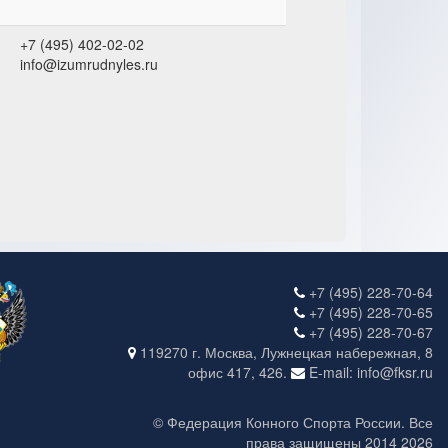
+7 (495) 402-02-02
info@izumrudnyles.ru
+7 (495) 228-70-64
+7 (495) 228-70-65
+7 (495) 228-70-67
119270 г. Москва, Лужнецкая набережная, 8
офис 417, 426.
E-mail: info@fksr.ru
© Федерация Конного Спорта России. Все
права защищены 2014 2026