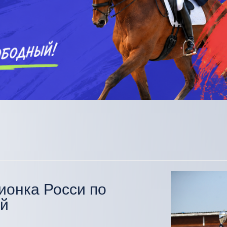
ионка Росси по
ей