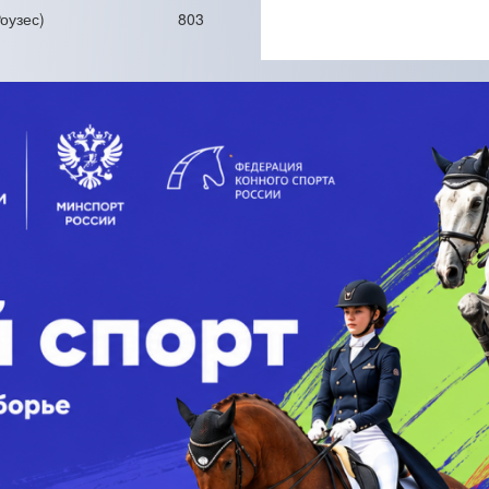
оузес)
803