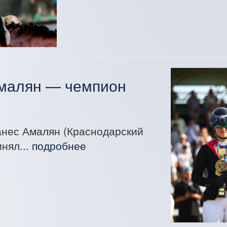
Амалян — чемпион
ганес Амалян (Краснодарский
инял...
подробнее