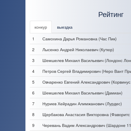
Рейтинг
конкур
выездка
1
Самохина Дарья Романовна (Час Пик)
2
Лысенко Андрей Николаевич (Кутюр)
3
Шемшелев Михаил Васильевич (Лондонс Лон
4
Петров Сергей Владимирович (Неро Вант Пр
5
Овчаренко Евгений Александрович (Корвинус
6
Шемшелев Михаил Васильевич (Дамиан)
7
Нуриев Хейрадин Алимжанович (Лурдес)
8
Щербакова Анастасия Викторовна (Фаворитс 
9
Черевань Вадим Александрович (Шардоне 11