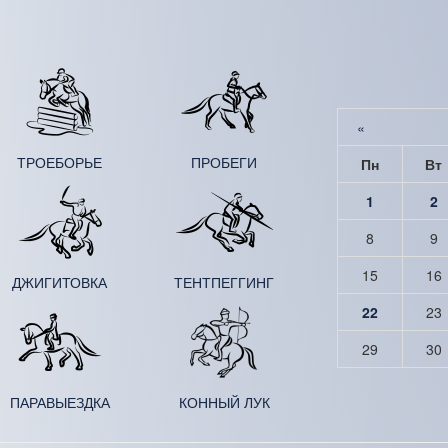
«
ТРОЕБОРЬЕ
ПРОБЕГИ
Пн
Вт
1
2
8
9
15
16
ДЖИ­ГИ­ТОВ­КА
ТЕНТ­ПЕГГИНГ
22
23
29
30
ПАРА­ВЫЕЗДКА
КОННЫЙ ЛУК