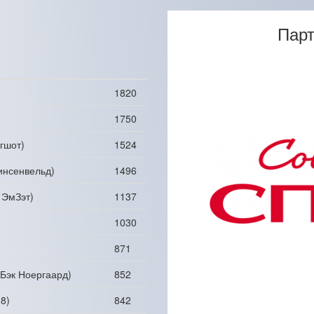
Парт
1820
1750
гшот)
1524
инсенвельд)
1496
 ЭмЗэт)
1137
1030
871
Бэк Ноергаард)
852
8)
842