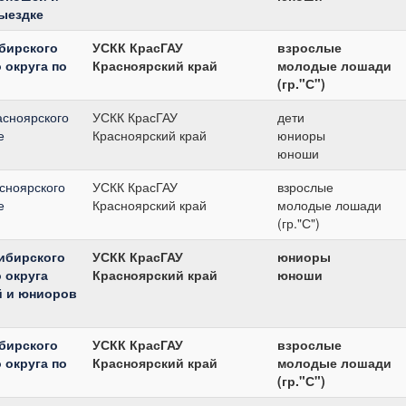
ыездке
бирского
УСКК КрасГАУ
взрослые
 округа по
Красноярский край
молодые лошади
(гр."С")
асноярского
УСКК КрасГАУ
дети
е
Красноярский край
юниоры
юноши
сноярского
УСКК КрасГАУ
взрослые
е
Красноярский край
молодые лошади
(гр."С")
ибирского
УСКК КрасГАУ
юниоры
 округа
Красноярский край
юноши
 и юниоров
бирского
УСКК КрасГАУ
взрослые
 округа по
Красноярский край
молодые лошади
(гр."С")