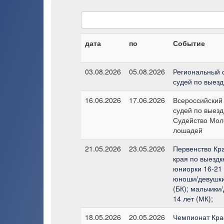
дата
по
Событие
03.08.2026
05.08.2026
Региональный 
судей по выезд
16.06.2026
17.06.2026
Всероссийский
судей по выезд
Судейство Мо
лошадей
21.05.2026
23.05.2026
Первенство Кр
края по выездк
юниорки 16-21 
юноши/девушки
(БК); мальчики
14 лет (МК);
18.05.2026
20.05.2026
Чемпионат Кра