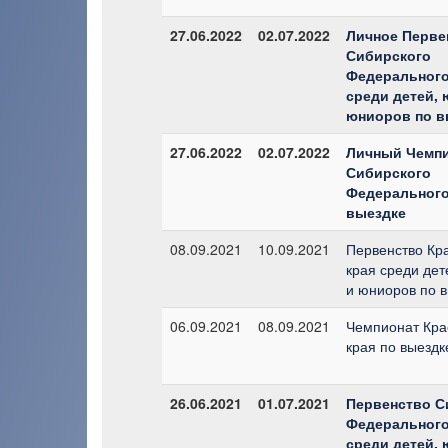
27.06.2022
02.07.2022
Личное Перве
Сибирского
Федерального
среди детей,
юниоров по в
27.06.2022
02.07.2022
Личный Чемп
Сибирского
Федерального
выездке
08.09.2021
10.09.2021
Первенство Кр
края среди де
и юниоров по 
06.09.2021
08.09.2021
Чемпионат Кра
края по выездк
26.06.2021
01.07.2021
Первенство С
Федерального
среди детей,