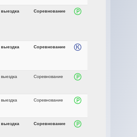
выездка
Соревнование
выездка
Соревнование
выездка
Соревнование
выездка
Соревнование
выездка
Соревнование