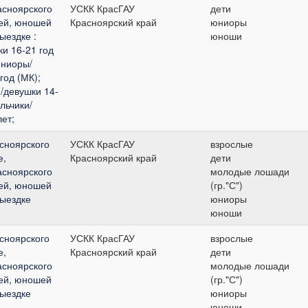
асноярского
УСКК КрасГАУ
дети
тей, юношей
Красноярский край
юниоры
ыездке :
юноши
и 16-21 год
юниоры/
год (МК);
/девушки 14-
льчики/
лет;
сноярского
УСКК КрасГАУ
взрослые
е,
Красноярский край
дети
асноярского
молодые лошади
тей, юношей
(гр."С")
выездке
юниоры
юноши
сноярского
УСКК КрасГАУ
взрослые
е,
Красноярский край
дети
асноярского
молодые лошади
тей, юношей
(гр."С")
выездке
юниоры
юноши