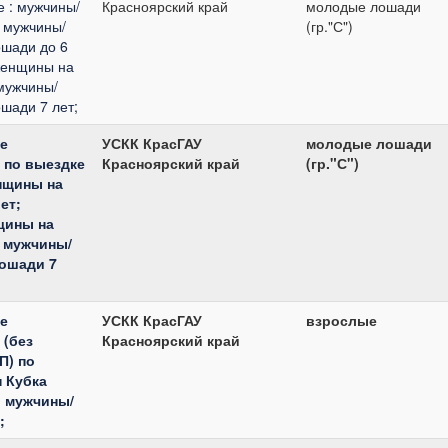
е : мужчины/
Красноярский край
молодые лошади
 мужчины/
(гр."С")
шади до 6
женщины на
мужчины/
шади 7 лет;
е
УСКК КрасГАУ
молодые лошади
 по выездке
Красноярский край
(гр."С")
нщины на
ет;
щины на
; мужчины/
ошади 7
е
УСКК КрасГАУ
взрослые
 (без
Красноярский край
П) по
 Кубка
: мужчины/
;