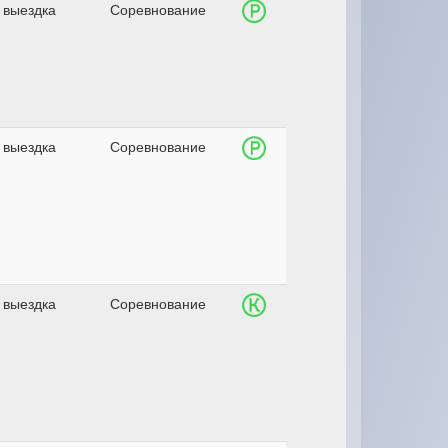
выездка
Соревнование
выездка
Соревнование
выездка
Соревнование