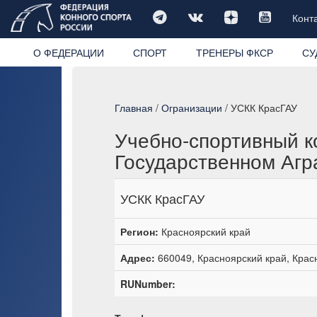
Конт
О ФЕДЕРАЦИИ
СПОРТ
ТРЕНЕРЫ ФКСР
СУ
Главная
/
Огранизации
/ УСКК КрасГАУ
Учебно-спортивный к
Государственном Агр
УСКК КрасГАУ
Регион:
Красноярский край
Адрес:
660049, Красноярский край, Красно
RUNumber: