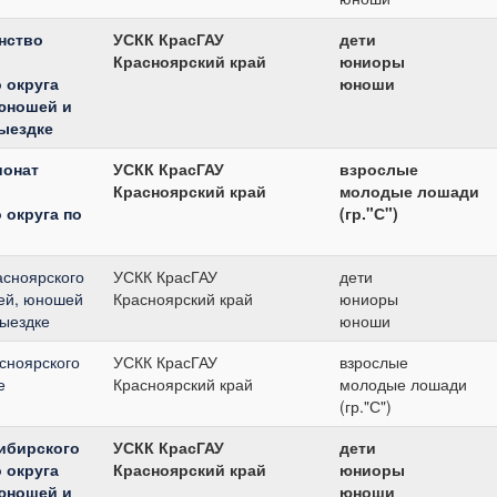
нство
УСКК КрасГАУ
дети
Красноярский край
юниоры
 округа
юноши
 юношей и
ыездке
ионат
УСКК КрасГАУ
взрослые
Красноярский край
молодые лошади
 округа по
(гр."С")
асноярского
УСКК КрасГАУ
дети
тей, юношей
Красноярский край
юниоры
выездке
юноши
сноярского
УСКК КрасГАУ
взрослые
е
Красноярский край
молодые лошади
(гр."С")
ибирского
УСКК КрасГАУ
дети
 округа
Красноярский край
юниоры
 юношей и
юноши