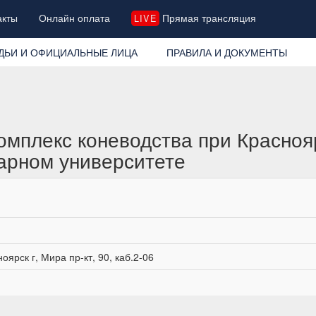
акты
Онлайн оплата
Прямая трансляция
LIVE
ДЬИ И ОФИЦИАЛЬНЫЕ ЛИЦА
ПРАВИЛА И ДОКУМЕНТЫ
омплекс коневодства при Красноя
арном университете
ярск г, Мира пр-кт, 90, каб.2-06