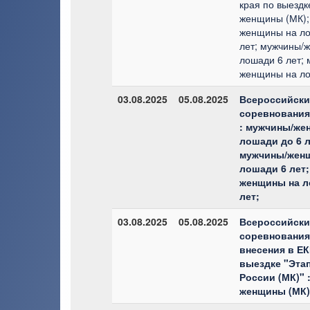
края по выездк
женщины (МК);
женщины на ло
лет; мужчины/
лошади 6 лет; 
женщины на ло
03.08.2025
05.08.2025
Всероссийски
соревнования
: мужчины/же
лошади до 6 л
мужчины/жен
лошади 6 лет
женщины на л
лет;
03.08.2025
05.08.2025
Всероссийски
соревнования
внесения в ЕК
выездке "Этап
России (МК)" 
женщины (МК)