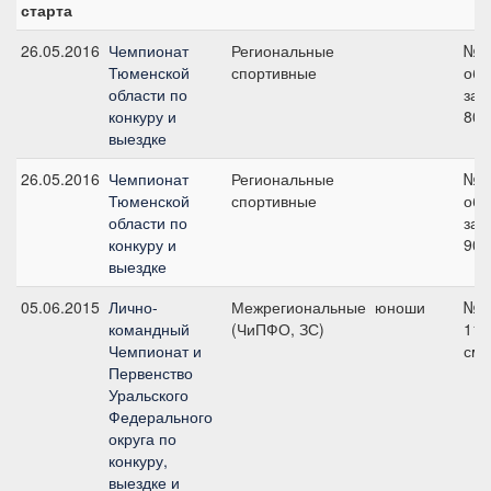
старта
26.05.2016
Чемпионат
Региональные
№1
Тюменской
спортивные
об
области по
зач
конкуру и
80 
выездке
26.05.2016
Чемпионат
Региональные
№4
Тюменской
спортивные
об
области по
зач
конкуру и
90 
выездке
05.06.2015
Лично-
Межрегиональные
юноши
№5
командный
(ЧиПФО, ЗС)
110
Чемпионат и
см
Первенство
Уральского
Федерального
округа по
конкуру,
выездке и