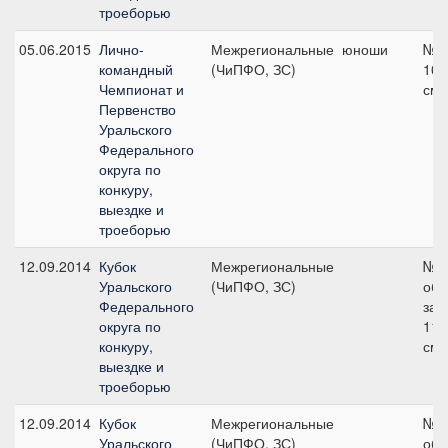
троеборью
05.06.2015
Лично-
Межрегиональные
юноши
№2
командный
(ЧиПФО, ЗС)
100
Чемпионат и
см
Первенство
Уральского
Федерального
округа по
конкуру,
выездке и
троеборью
12.09.2014
Кубок
Межрегиональные
№3
Уральского
(ЧиПФО, ЗС)
об
Федерального
зач
округа по
115
конкуру,
см
выездке и
троеборью
12.09.2014
Кубок
Межрегиональные
№5
Уральского
(ЧиПФО, ЗС)
об