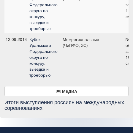
Федерального
зач
округа по
110
конкуру,
см
выездке и
троеборью
12.09.2014
Кубок
Межрегиональные
№2
Уральского
(ЧиПФО, ЗС)
об
Федерального
зач
округа по
100
конкуру,
см
выездке и
троеборью
МЕДИА
Итоги выступления россиян на международных
соревнованиях