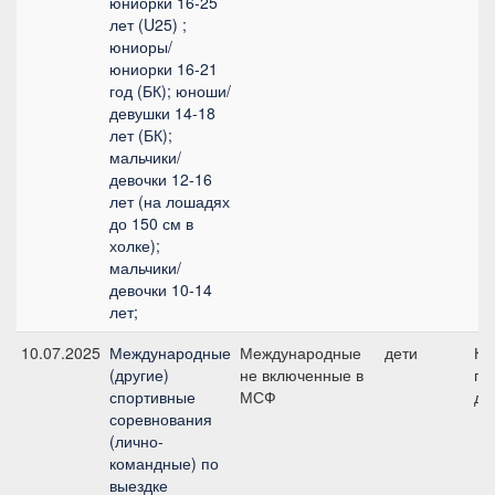
юниорки 16-25
лет (U25) ;
юниоры/
юниорки 16-21
год (БК); юноши/
девушки 14-18
лет (БК);
мальчики/
девочки 12-16
лет (на лошадях
до 150 см в
холке);
мальчики/
девочки 10-14
лет;
10.07.2025
Международные
Международные
дети
КЮ
(другие)
не включенные в
пр
спортивные
МСФ
де
соревнования
(лично-
командные) по
выездке