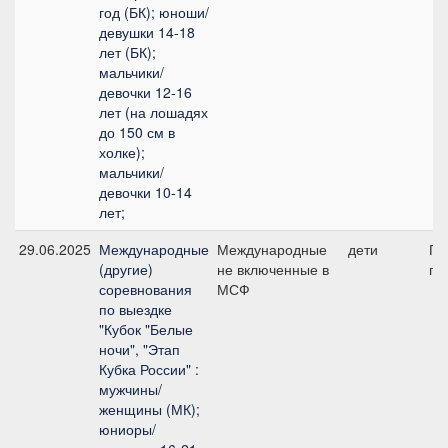
год (БК); юноши/
девушки 14-18
лет (БК);
мальчики/
девочки 12-16
лет (на лошадях
до 150 см в
холке);
мальчики/
девочки 10-14
лет;
29.06.2025
Международные
Международные
дети
Пр
(другие)
не включенные в
пр
соревнования
МСФ
по выездке
"Кубок "Белые
ночи", "Этап
Кубка России" :
мужчины/
женщины (МК);
юниоры/