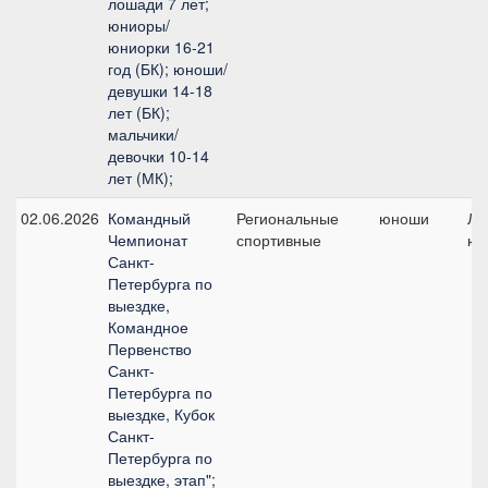
лошади 7 лет;
юниоры/
юниорки 16-21
год (БК); юноши/
девушки 14-18
лет (БК);
мальчики/
девочки 10-14
лет (МК);
02.06.2026
Командный
Региональные
юноши
Ли
Чемпионат
спортивные
юн
Санкт-
Петербурга по
выездке,
Командное
Первенство
Санкт-
Петербурга по
выездке, Кубок
Санкт-
Петербурга по
выездке, этап";