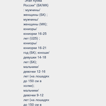
"Этап Кубка
России" (БК/МК)
: мужчины/
женщины (БК) ;
мужчины/
женщины (МК);
юниоры/
юниорки 16-25
лет (U25) ;
юниоры/
юниорки 16-21
год (БК); юноши/
девушки 14-18
лет (БК);
мальчики/
девочки 12-16
лет (на лошадях
до 150 см в
холке);
мальчики/
девочки 9-12
лет (на лошадях
до 150 см в