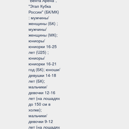
"Вента Арена",
"Этап Кубка
России" (БК/МК)
: мужчины/
женщины (БК) ;
мужчины/
женщины (МК);
юниоры/
юниорки 16-25
лет (U25) ;
юниоры/
юниорки 16-21
год (БК); юноши/
девушки 14-18
лет (БК);
мальчики/
девочки 12-16
лет (на лошадях
до 150 см в
холке);
мальчики/
девочки 9-12
лет (на лошадях