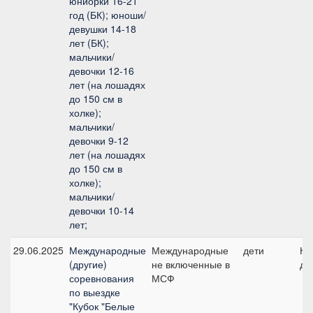
юниорки 16-21
год (БК); юноши/
девушки 14-18
лет (БК);
мальчики/
девочки 12-16
лет (на лошадях
до 150 см в
холке);
мальчики/
девочки 9-12
лет (на лошадях
до 150 см в
холке);
мальчики/
девочки 10-14
лет;
29.06.2025
Международные
Международные
дети
Ко
(другие)
не включенные в
де
соревнования
МСФ
по выездке
"Кубок "Белые