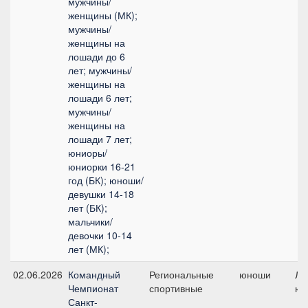
мужчины/
женщины (МК);
мужчины/
женщины на
лошади до 6
лет; мужчины/
женщины на
лошади 6 лет;
мужчины/
женщины на
лошади 7 лет;
юниоры/
юниорки 16-21
год (БК); юноши/
девушки 14-18
лет (БК);
мальчики/
девочки 10-14
лет (МК);
02.06.2026
Командный
Региональные
юноши
Ли
Чемпионат
спортивные
юн
Санкт-