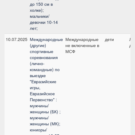
до 150 см в
холке);
мальчики/
девочки 10-14
лет;
10.07.2025
Международные
Международные
дети
Ли
(другие)
не включенные в
де
спортивные
МСФ
соревнования
(лично-
командные) по
выездке
"Евразийские
игры,
Евразийское
Первенство" :
мужчины/
женщины (БК) ;
мужчины/
женщины (МК);
юниоры/