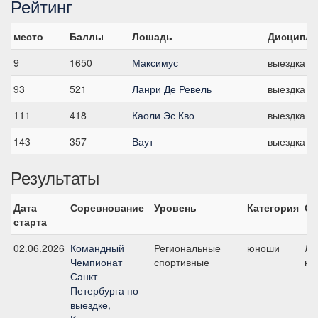
Рейтинг
место
Баллы
Лошадь
Дисципли
9
1650
Максимус
выездка
93
521
Ланри Де Ревель
выездка
111
418
Каоли Эс Кво
выездка
143
357
Ваут
выездка
Результаты
Дата
Соревнование
Уровень
Категория
Ст
старта
02.06.2026
Командный
Региональные
юноши
Ли
Чемпионат
спортивные
юн
Санкт-
Петербурга по
выездке,