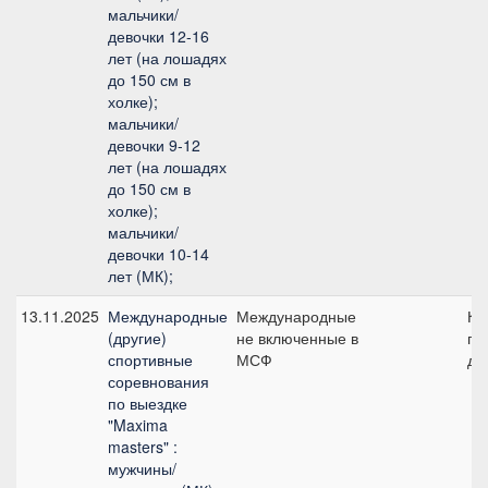
мальчики/
девочки 12-16
лет (на лошадях
до 150 см в
холке);
мальчики/
девочки 9-12
лет (на лошадях
до 150 см в
холке);
мальчики/
девочки 10-14
лет (МК);
13.11.2025
Международные
Международные
КЮ
(другие)
не включенные в
пр
спортивные
МСФ
де
соревнования
по выездке
"Maxima
masters" :
мужчины/