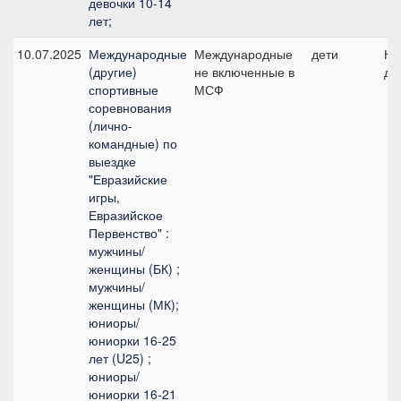
девочки 10-14
лет;
10.07.2025
Международные
Международные
дети
Ко
(другие)
не включенные в
де
спортивные
МСФ
соревнования
(лично-
командные) по
выездке
"Евразийские
игры,
Евразийское
Первенство" :
мужчины/
женщины (БК) ;
мужчины/
женщины (МК);
юниоры/
юниорки 16-25
лет (U25) ;
юниоры/
юниорки 16-21