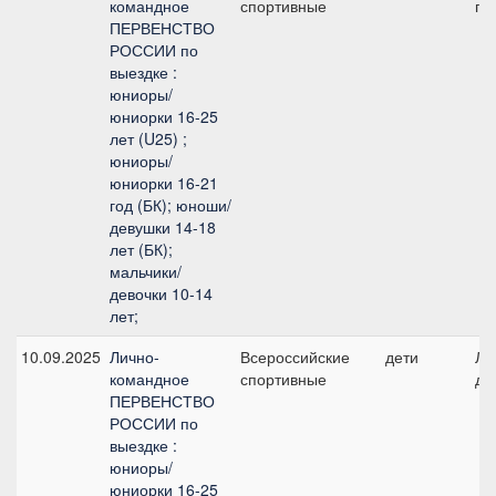
командное
спортивные
пр
ПЕРВЕНСТВО
РОССИИ по
выездке :
юниоры/
юниорки 16-25
лет (U25) ;
юниоры/
юниорки 16-21
год (БК); юноши/
девушки 14-18
лет (БК);
мальчики/
девочки 10-14
лет;
10.09.2025
Лично-
Всероссийские
дети
Ли
командное
спортивные
де
ПЕРВЕНСТВО
РОССИИ по
выездке :
юниоры/
юниорки 16-25