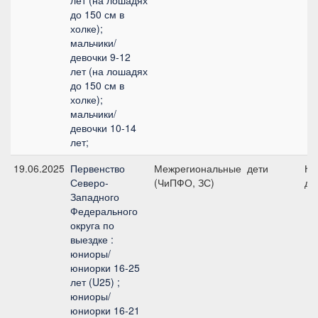
лет (на лошадях
до 150 см в
холке);
мальчики/
девочки 9-12
лет (на лошадях
до 150 см в
холке);
мальчики/
девочки 10-14
лет;
19.06.2025
Первенство
Межрегиональные
дети
Ко
Северо-
(ЧиПФО, ЗС)
де
Западного
Федерального
округа по
выездке :
юниоры/
юниорки 16-25
лет (U25) ;
юниоры/
юниорки 16-21