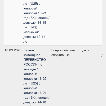
лет (U25) ;
юниоры/
юниорки 16-21
год (БК); юноши/
девушки 14-18
лет (БК);
мальчики/
девочки 10-14
лет;
10.09.2025
Лично-
Всероссийские
дети
Ко
командное
спортивные
де
ПЕРВЕНСТВО
РОССИИ по
выездке :
юниоры/
юниорки 16-25
лет (U25) ;
юниоры/
юниорки 16-21
год (БК); юноши/
девушки 14-18