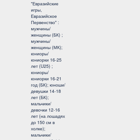
"Евразийские
игры,
Евразийское
Первенство" :
мужчины/
женщины (БК) ;
мужчины/
женщины (МК);
юниоры/
юниорки 16-25
лет (U25) ;
юниоры/
юниорки 16-21
год (БК); юноши/
девушки 14-18
лет (БК);
мальчики/
девочки 12-16
лет (на лошадях
до 150 см в
холке);
мальчики/