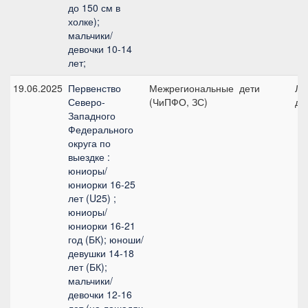
до 150 см в
холке);
мальчики/
девочки 10-14
лет;
19.06.2025
Первенство
Межрегиональные
дети
Ли
Северо-
(ЧиПФО, ЗС)
де
Западного
Федерального
округа по
выездке :
юниоры/
юниорки 16-25
лет (U25) ;
юниоры/
юниорки 16-21
год (БК); юноши/
девушки 14-18
лет (БК);
мальчики/
девочки 12-16