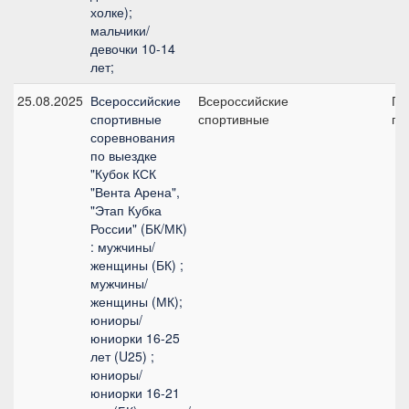
холке);
мальчики/
девочки 10-14
лет;
25.08.2025
Всероссийские
Всероссийские
Пр
спортивные
спортивные
пр
соревнования
по выездке
"Кубок КСК
"Вента Арена",
"Этап Кубка
России" (БК/МК)
: мужчины/
женщины (БК) ;
мужчины/
женщины (МК);
юниоры/
юниорки 16-25
лет (U25) ;
юниоры/
юниорки 16-21