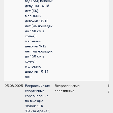
год (БК); юноши/
девушки 14-18
лет (БК);
мальчики/
девочки 12-16
лет (на лошадях
до 150 см в
холке);
мальчики/
девочки 9-12
лет (на лошадях
до 150 см в
холке);
мальчики/
девочки 10-14
лет;
25.08.2025
Всероссийские
Всероссийские
Ко
спортивные
спортивные
де
соревнования
по выездке
"Кубок КСК
"Вента Арена",