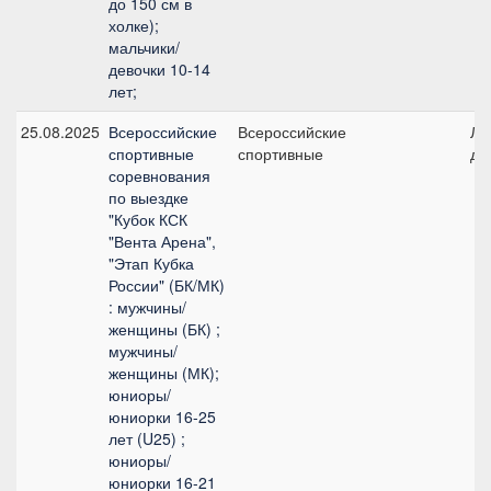
до 150 см в
холке);
мальчики/
девочки 10-14
лет;
25.08.2025
Всероссийские
Всероссийские
Ли
спортивные
спортивные
де
соревнования
по выездке
"Кубок КСК
"Вента Арена",
"Этап Кубка
России" (БК/МК)
: мужчины/
женщины (БК) ;
мужчины/
женщины (МК);
юниоры/
юниорки 16-25
лет (U25) ;
юниоры/
юниорки 16-21