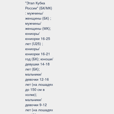
"Этап Кубка
России" (БК/МК)
: мужчины/
женщины (БК) ;
мужчины/
женщины (МК);
юниоры/
юниорки 16-25
лет (U25) ;
юниоры/
юниорки 16-21
год (БК); юноши/
девушки 14-18
лет (БК);
мальчики/
девочки 12-16
лет (на лошадях
до 150 см в
холке);
мальчики/
девочки 9-12
лет (на лошадях