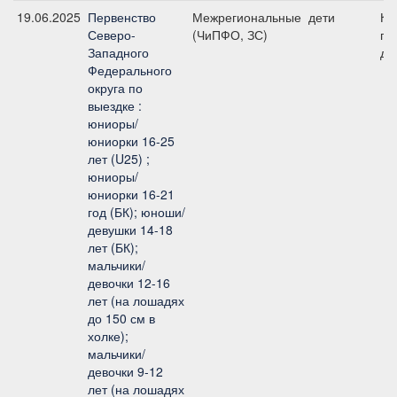
19.06.2025
Первенство
Межрегиональные
дети
КЮ
Северо-
(ЧиПФО, ЗС)
пр
Западного
де
Федерального
округа по
выездке :
юниоры/
юниорки 16-25
лет (U25) ;
юниоры/
юниорки 16-21
год (БК); юноши/
девушки 14-18
лет (БК);
мальчики/
девочки 12-16
лет (на лошадях
до 150 см в
холке);
мальчики/
девочки 9-12
лет (на лошадях