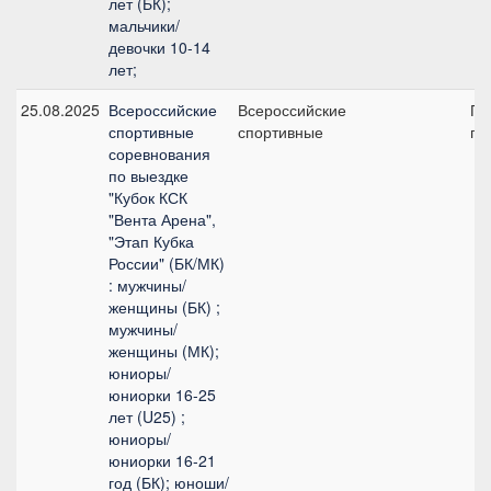
лет (БК);
мальчики/
девочки 10-14
лет;
25.08.2025
Всероссийские
Всероссийские
Пр
спортивные
спортивные
пр
соревнования
по выездке
"Кубок КСК
"Вента Арена",
"Этап Кубка
России" (БК/МК)
: мужчины/
женщины (БК) ;
мужчины/
женщины (МК);
юниоры/
юниорки 16-25
лет (U25) ;
юниоры/
юниорки 16-21
год (БК); юноши/