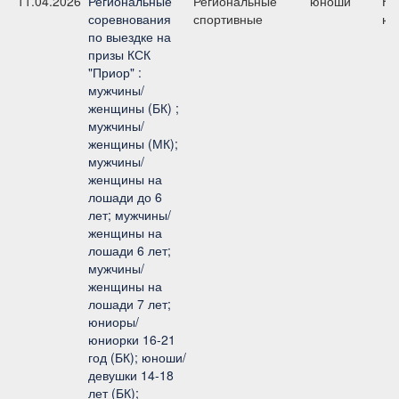
11.04.2026
Региональные
Региональные
юноши
Ко
соревнования
спортивные
юн
по выездке на
призы КСК
"Приор" :
мужчины/
женщины (БК) ;
мужчины/
женщины (МК);
мужчины/
женщины на
лошади до 6
лет; мужчины/
женщины на
лошади 6 лет;
мужчины/
женщины на
лошади 7 лет;
юниоры/
юниорки 16-21
год (БК); юноши/
девушки 14-18
лет (БК);