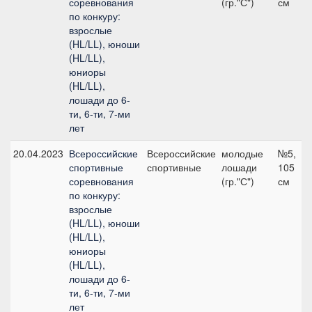
соревнования
(гр."С")
см
по конкуру:
взрослые
(HL/LL), юноши
(HL/LL),
юниоры
(HL/LL),
лошади до 6-
ти, 6-ти, 7-ми
лет
20.04.2023
Всероссийские
Всероссийские
молодые
№5,
спортивные
спортивные
лошади
105
соревнования
(гр."С")
см
по конкуру:
взрослые
(HL/LL), юноши
(HL/LL),
юниоры
(HL/LL),
лошади до 6-
ти, 6-ти, 7-ми
лет