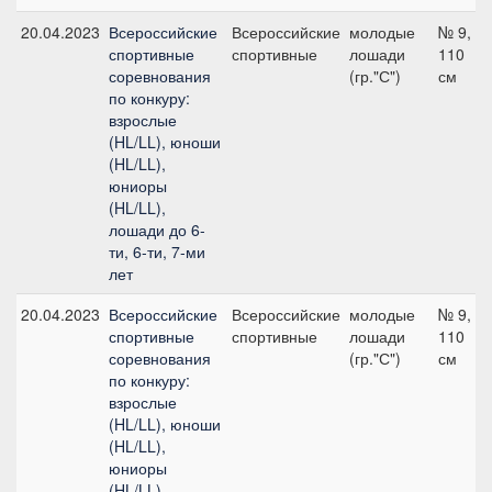
20.04.2023
Всероссийские
Всероссийские
молодые
№ 9,
спортивные
спортивные
лошади
110
соревнования
(гр."С")
см
по конкуру:
взрослые
(HL/LL), юноши
(HL/LL),
юниоры
(HL/LL),
лошади до 6-
ти, 6-ти, 7-ми
лет
20.04.2023
Всероссийские
Всероссийские
молодые
№ 9,
спортивные
спортивные
лошади
110
соревнования
(гр."С")
см
по конкуру:
взрослые
(HL/LL), юноши
(HL/LL),
юниоры
(HL/LL),