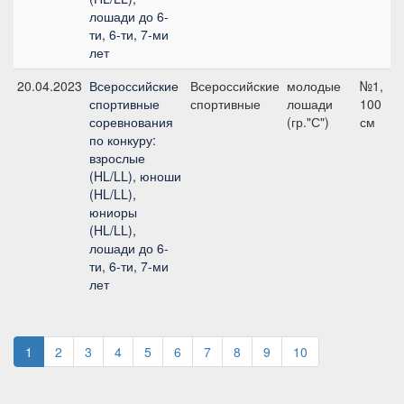
лошади до 6-
ти, 6-ти, 7-ми
лет
20.04.2023
Всероссийские
Всероссийские
молодые
№1,
спортивные
спортивные
лошади
100
соревнования
(гр."С")
см
по конкуру:
взрослые
(HL/LL), юноши
(HL/LL),
юниоры
(HL/LL),
лошади до 6-
ти, 6-ти, 7-ми
лет
1
2
3
4
5
6
7
8
9
10