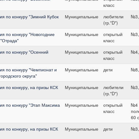
класс
я по конкуру "Зимний Кубок
Муниципальные
любители
№3,
(гр."D")
я по конкуру "Новогодние
Муниципальные
открытый
№3,
 "Отрада"
класс
я по конкуру "Осенний
Муниципальные
открытый
№4,
класс
я по конкуру "Чемпионат и
Муниципальные
дети
№8,
ородского округа"
я по конкуру, на призы КСК
Муниципальные
любители
№3,
(гр."D")
я по конкуру "Этап Максима
Муниципальные
открытый
№4 
класс
пол
60 
я по конкуру, на призы КСК
Муниципальные
дети
№3,