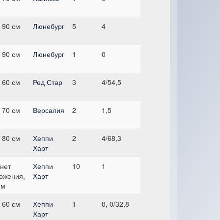
 90 см
Люнебург
5
4
 90 см
Люнебург
1
0
 60 см
Ред Стар
3
4/54,5
 70 см
Версалия
2
1,5
 80 см
Хеппи
2
4/68,3
Харт
нет
Хеппи
10
1
ожения,
Харт
см
 60 см
Хеппи
1
0, 0/32,8
Харт