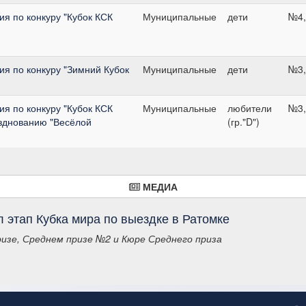
я по конкуру "Кубок КСК
Муниципальные
дети
№4,
я по конкуру "Зимний Кубок
Муниципальные
дети
№3,
я по конкуру "Кубок КСК
Муниципальные
любители
№3,
зднованию "Весёлой
(гр."D")
МЕДИА
 этап Кубка мира по выездке в Ратомке
изе, Среднем призе №2 и Кюре Среднего приза