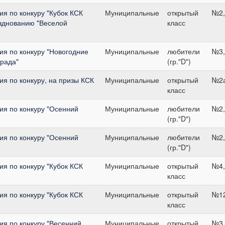
я по конкуру "Кубок КСК
Муниципальные
открытый
№2,
зднованию "Веселой
класс
я по конкуру "Новогодние
Муниципальные
любители
№3,
трада"
(гр."D")
я по конкуру, на призы КСК
Муниципальные
открытый
№2а
класс
я по конкуру "Осенний
Муниципальные
любители
№2,
(гр."D")
я по конкуру "Осенний
Муниципальные
любители
№2,
(гр."D")
я по конкуру "Кубок КСК
Муниципальные
открытый
№4,
класс
я по конкуру "Кубок КСК
Муниципальные
открытый
№12
класс
я по конкуру "Весенний
Муниципальные
открытый
№3,