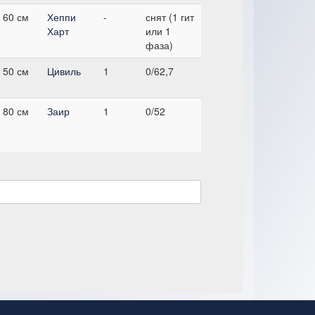
 60 см
Хеппи
-
снят (1 гит
Харт
или 1
фаза)
 50 см
Цивиль
1
0/62,7
 80 см
Заир
1
0/52