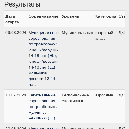
Результаты
Дата
Соревнование
Уровень
Категория
Стар
старта
09.08.2024
Муниципальные
Муниципальные
открытый
ДК90
соревнования
класс
по троеборью :
юноши/девушки
14-18 лет (HL);
юноши/девушки
14-18 лет (LL);
мальчики/
девочки 12-14
лет;
19.07.2024
Региональные
Региональные
взрослые
ДК80
соревнования
спортивные
по троеборью :
мужчины/
женщины (LL);
20.06.2024
Муниципальные
Муниципальные
дети
ДК90