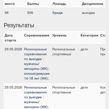
место
Баллы
Лошадь
Дисциплина
98
506
Бридж
выездка
Результаты
Дата
Соревнование
Уровень
Категория
Стар
старта
29.05.2026
Региональные
Региональные
дети
Пред
соревнования
спортивные
приз 
по выездке :
мужчины/
женщины (МК);
юноши/девушки
14-18 лет (МК);
29.05.2026
Региональные
Региональные
дети
Кома
соревнования
спортивные
дети
по выездке :
мужчины/
женщины (МК);