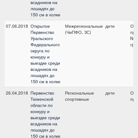
всадников на
лошадях до
150 см в холке
07.06.2018
Открытое
Межрегиональные
дети
Обя
Первенство
(ЧиПФО, ЗС)
про
Уральского
№1
Федерального
гру
округа по
конкуру и
выездке среди
всадников на
лошадях до
150 см в холке
26.04.2018
Первенство
Региональные
дети
Обя
Тюменской
спортивные
про
области по
конкуру и
выездке среди
всадников на
лошадях до
150 см в холке