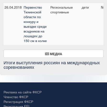
26.04.2018
Первенство
Региональные
дети
№1,
Тюменской
спортивные
области по
конкуру и
выездке среди
всадников на
лошадях до
150 см в холке
МЕДИА
Итоги выступления россиян на международных
соревнованиях
Реклама на сайте ФКСР
Членство ФКСР
Регистрация ФКСР
Регистрация FEI