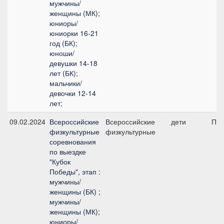
мужчины/
женщины (МК);
юниоры/
юниорки 16-21
год (БК);
юноши/
девушки 14-18
лет (БК);
мальчики/
девочки 12-14
лет;
09.02.2024
Всероссийские
Всероссийские
дети
ПП 
физкультурные
физкультурные
соревнования
по выездке
"Кубок
Победы", этап :
мужчины/
женщины (БК) ;
мужчины/
женщины (МК);
юниоры/