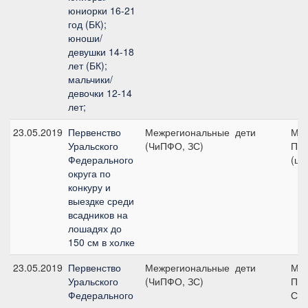
юниорки 16-21
год (БК);
юноши/
девушки 14-18
лет (БК);
мальчики/
девочки 12-14
лет;
23.05.2019
Первенство
Межрегиональные
дети
МЕ 
Уральского
(ЧиПФО, ЗС)
Пет
Федерального
(ша
округа по
конкуру и
выездке среди
всадников на
лошадях до
150 см в холке
23.05.2019
Первенство
Межрегиональные
дети
МЕ 
Уральского
(ЧиПФО, ЗС)
Пет
Федерального
Ста