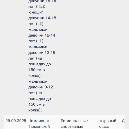
девушки 14-18
лет (HL);
юноши/
девушки 14-18
лет (LL);
мальчики/
девочки 12-14
лет (LL);
мальчики/
девочки 12-16
лет (на
лошадях до
150 см в
холке);
мальчики/
девочки 9-12
лет (на
лошадях до
150 см в
холке);
29.09.2025
Чемпионат
Региональные
открытый
ДК6
Тюменской
спортивные
класс