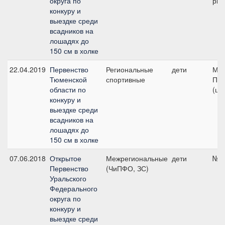
округа по
рыс
конкуру и
выездке среди
всадников на
лошадях до
150 см в холке
22.04.2019
Первенство
Региональные
дети
МЕ 
Тюменской
спортивные
Пет
области по
(ша
конкуру и
выездке среди
всадников на
лошадях до
150 см в холке
07.06.2018
Открытое
Межрегиональные
дети
№1,
Первенство
(ЧиПФО, ЗС)
Уральского
Федерального
округа по
конкуру и
выездке среди