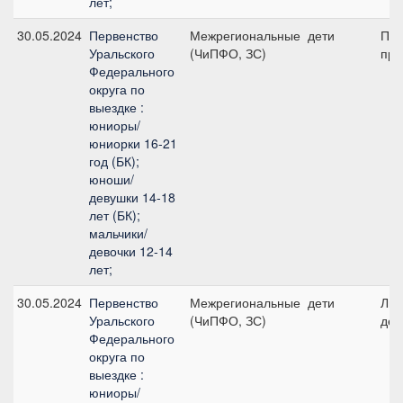
лет;
30.05.2024
Первенство
Межрегиональные
дети
Пре
Уральского
(ЧиПФО, ЗС)
при
Федерального
округа по
выездке :
юниоры/
юниорки 16-21
год (БК);
юноши/
девушки 14-18
лет (БК);
мальчики/
девочки 12-14
лет;
30.05.2024
Первенство
Межрегиональные
дети
Лич
Уральского
(ЧиПФО, ЗС)
дет
Федерального
округа по
выездке :
юниоры/