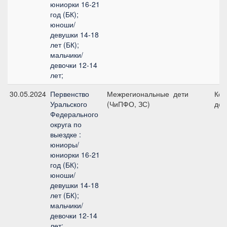
юниорки 16-21
год (БК);
юноши/
девушки 14-18
лет (БК);
мальчики/
девочки 12-14
лет;
30.05.2024
Первенство
Межрегиональные
дети
Ком
Уральского
(ЧиПФО, ЗС)
дет
Федерального
округа по
выездке :
юниоры/
юниорки 16-21
год (БК);
юноши/
девушки 14-18
лет (БК);
мальчики/
девочки 12-14
лет;