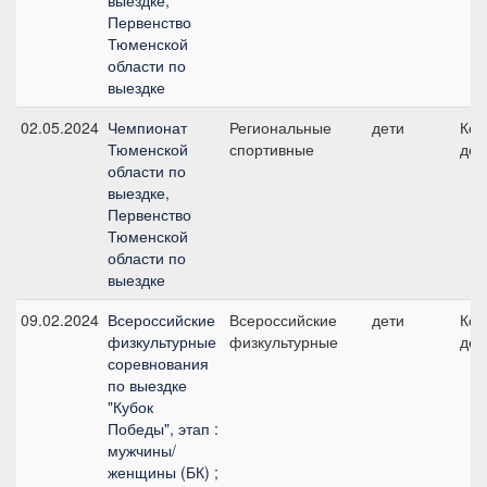
выездке,
Первенство
Тюменской
области по
выездке
02.05.2024
Чемпионат
Региональные
дети
Ком
Тюменской
спортивные
дет
области по
выездке,
Первенство
Тюменской
области по
выездке
09.02.2024
Всероссийские
Всероссийские
дети
Ком
физкультурные
физкультурные
дет
соревнования
по выездке
"Кубок
Победы", этап :
мужчины/
женщины (БК) ;