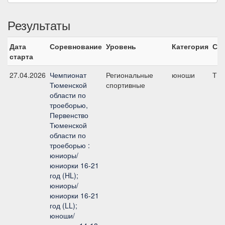
Результаты
Дата
Соревнование
Уровень
Категория
Ста
старта
27.04.2026
Чемпионат
Региональные
юноши
ТВ
Тюменской
спортивные
области по
троеборью,
Первенство
Тюменской
области по
троеборью :
юниоры/
юниорки 16-21
год (HL);
юниоры/
юниорки 16-21
год (LL);
юноши/