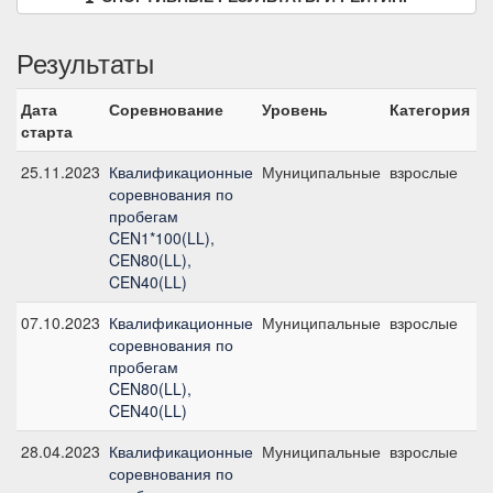
Результаты
Дата
Соревнование
Уровень
Категория
С
старта
25.11.2023
Квалификационные
Муниципальные
взрослые
C
соревнования по
б/
пробегам
CEN1*100(LL),
CEN80(LL),
CEN40(LL)
07.10.2023
Квалификационные
Муниципальные
взрослые
C
соревнования по
б/
пробегам
CEN80(LL),
CEN40(LL)
28.04.2023
Квалификационные
Муниципальные
взрослые
C
соревнования по
б/