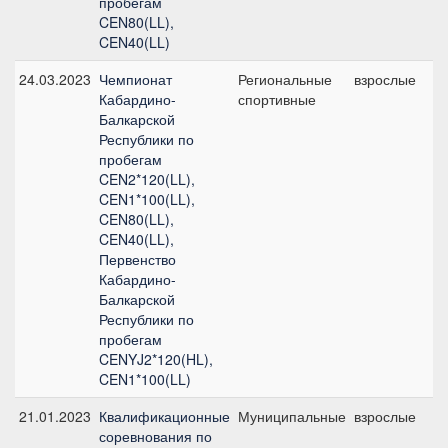
пробегам
CEN80(LL),
CEN40(LL)
24.03.2023
Чемпионат
Региональные
взрослые
C
Кабардино-
спортивные
б/
Балкарской
Республики по
пробегам
CEN2*120(LL),
CEN1*100(LL),
CEN80(LL),
CEN40(LL),
Первенство
Кабардино-
Балкарской
Республики по
пробегам
CENYJ2*120(HL),
CEN1*100(LL)
21.01.2023
Квалификационные
Муниципальные
взрослые
C
соревнования по
б/