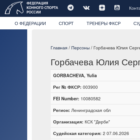
Конт
О ФЕДЕРАЦИИ
СПОРТ
ТРЕНЕРЫ ФКСР
СУ
Главная
/
Персоны
/ Горбачева Юлия Серг
Горбачева Юлия Сер
GORBACHEVA, Yulia
Рег № ФКСР:
003900
FEI Number:
10080582
Регион:
Ленинградская обл
Организация:
КСК "Дерби"
Судейская категория:
2 07.06.2026