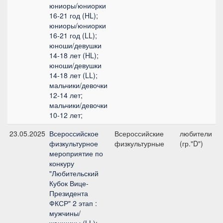
юниоры/юниорки
16-21 год (HL);
юниоры/юниорки
16-21 год (LL);
юноши/девушки
14-18 лет (HL);
юноши/девушки
14-18 лет (LL);
мальчики/девочки
12-14 лет;
мальчики/девочки
10-12 лет;
23.05.2025
Всероссийское
Всероссийские
любители
физкультурное
физкультурные
(гр."D")
мероприятие по
конкуру
"Любительский
Кубок Вице-
Президента
ФКСР" 2 этап :
мужчины/