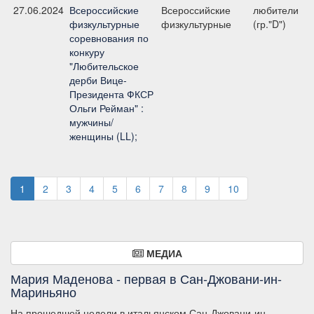
27.06.2024
Всероссийские
Всероссийские
любители
физкультурные
физкультурные
(гр."D")
соревнования по
конкуру
"Любительское
дерби Вице-
Президента ФКСР
Ольги Рейман" :
мужчины/
женщины (LL);
1
2
3
4
5
6
7
8
9
10
МЕДИА
Мария Маденова - первая в Сан-Джовани-ин-
Мариньяно
На прошедшей недели в итальянском Сан-Джовани-ин-