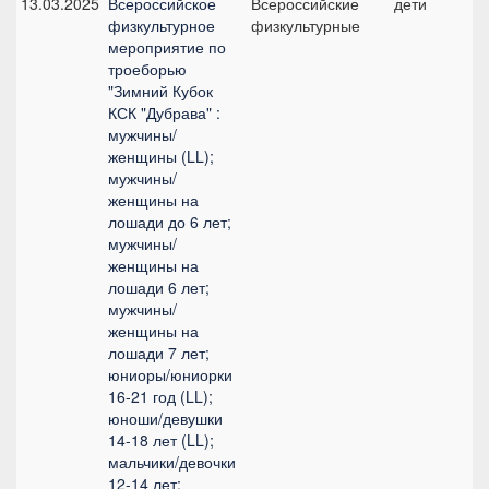
13.03.2025
Всероссийское
Всероссийские
дети
физкультурное
физкультурные
мероприятие по
троеборью
"Зимний Кубок
КСК "Дубрава" :
мужчины/
женщины (LL);
мужчины/
женщины на
лошади до 6 лет;
мужчины/
женщины на
лошади 6 лет;
мужчины/
женщины на
лошади 7 лет;
юниоры/юниорки
16-21 год (LL);
юноши/девушки
14-18 лет (LL);
мальчики/девочки
12-14 лет;