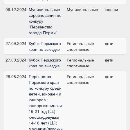
06.12.2024
Муниципальные
Муниципальные
юноши
соревнования по
конкуру
"Первенство
города Перми"
27.09.2024
Кубок Пермского
Региональные
дети
края по выездке
спортивные
27.09.2024
Кубок Пермского
Региональные
дети
края по выездке
спортивные
28.08.2024
Первенство
Региональные
дети
Пермского края
спортивные
по конкуру среди
детей, юношей и
юниоров :
юниоры/юниорки
16-21 год (LL);
юноши/девушки
14-18 лет (LL);
мальчики/девочки