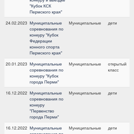
"Кубок КСК
Пермского края"
24.02.2023
Муниципальные
Муниципальные
дети
соревнования по
конкуру "Кубок
Федерации
конного спорта
Пермского края"
20.01.2023
Муниципальные
Муниципальные
открытый
соревнования по
класс
конкуру "Кубок
города Перми"
16.12.2022
Муниципальные
Муниципальные
дети
соревнования по
конкуру
"Первенство
города Перми"
16.12.2022
Муниципальные
Муниципальные
дети
соревнования по