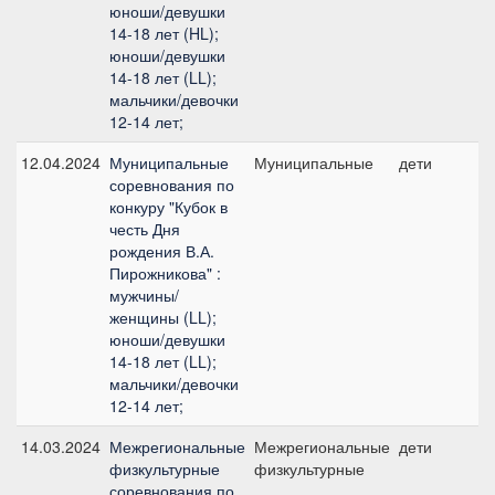
юноши/девушки
14-18 лет (HL);
юноши/девушки
14-18 лет (LL);
мальчики/девочки
12-14 лет;
12.04.2024
Муниципальные
Муниципальные
дети
соревнования по
конкуру "Кубок в
честь Дня
рождения В.А.
Пирожникова" :
мужчины/
женщины (LL);
юноши/девушки
14-18 лет (LL);
мальчики/девочки
12-14 лет;
14.03.2024
Межрегиональные
Межрегиональные
дети
физкультурные
физкультурные
соревнования по