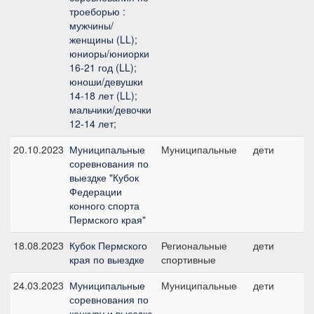
троеборью :
мужчины/
женщины (LL);
юниоры/юниорки
16-21 год (LL);
юноши/девушки
14-18 лет (LL);
мальчики/девочки
12-14 лет;
20.10.2023
Муниципальные
Муниципальные
дети
соревнования по
выездке "Кубок
Федерации
конного спорта
Пермского края"
18.08.2023
Кубок Пермского
Региональные
дети
края по выездке
спортивные
24.03.2023
Муниципальные
Муниципальные
дети
соревнования по
конкуру и выездке