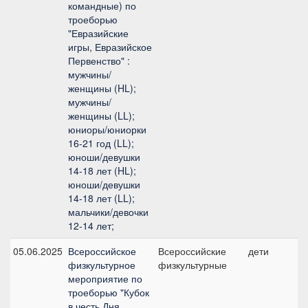
командные) по
троеборью
"Евразийские
игры, Евразийское
Первенство" :
мужчины/
женщины (HL);
мужчины/
женщины (LL);
юниоры/юниорки
16-21 год (LL);
юноши/девушки
14-18 лет (HL);
юноши/девушки
14-18 лет (LL);
мальчики/девочки
12-14 лет;
05.06.2025
Всероссийское
Всероссийские
дети
физкультурное
физкультурные
мероприятие по
троеборью "Кубок
в честь Дня