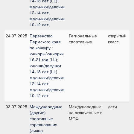
14-18 лет (LL);
мальчики/девочки
12-14 лет;
мальчики/девочки
10-12 лет;
24.07.2025
Первенство
Региональные
открытый
Пермского края
спортивные
класс
по конкуру :
юниоры/юниорки
16-21 год (LL);
юноши/девушки
14-18 лет (LL);
мальчики/девочки
12-14 лет;
мальчики/девочки
10-12 лет;
03.07.2025
Международные
Международные
дети
(другие)
не включенные в
спортивные
МСФ
соревнования
(лично-