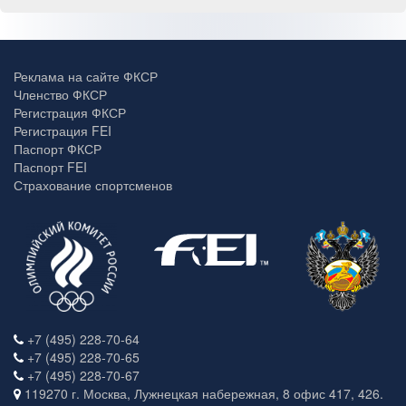
Реклама на сайте ФКСР
Членство ФКСР
Регистрация ФКСР
Регистрация FEI
Паспорт ФКСР
Паспорт FEI
Страхование спортсменов
+7 (495) 228-70-64
+7 (495) 228-70-65
+7 (495) 228-70-67
119270 г. Москва, Лужнецкая набережная, 8 офис 417, 426.