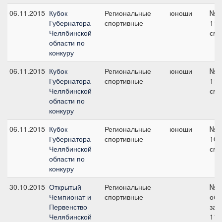
06.11.2015
Кубок
Региональные
юноши
№3
Губернатора
спортивные
115
Челябинской
см
области по
конкуру
06.11.2015
Кубок
Региональные
юноши
№5
Губернатора
спортивные
110
Челябинской
см
области по
конкуру
06.11.2015
Кубок
Региональные
юноши
№1
Губернатора
спортивные
100
Челябинской
см
области по
конкуру
30.10.2015
Открытый
Региональные
№3
Чемпионат и
спортивные
об
Первенство
зач
Челябинской
115