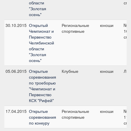
области
см
"Золотая
осень"
30.10.2015
Открытый
Региональные
юноши
№2
Чемпионат и
спортивные
100
Первенство
см
Челябинской
области
"Золотая
осень"
05.06.2015
Открытые
Клубные
юноши
ЛК1
соревнования
по троеборью
"Чемпионат и
Первенство
КСК "Рифей"
17.04.2015
Открытые
Региональные
юноши
№2
соревнования
спортивные
110
по конкуру
см