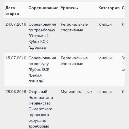
Дата
Соревнование
Уровень
Категория
Ста
старта
24.07.2016
Соревнования
Региональные
юноши
ЛК1
по троеборью
спортивные
"Открытый
Кубок КСК
"Дубрава"
15.07.2016
Соревнования
Региональные
юноши
№7
по конкуру
спортивные
110
"Кубок КСК
см
"Белая
лошадь"
28.06.2016
Открытый
Муниципальные
юноши
ЛК1
Чемпионат и
Первенство
Сысертского
городского
округа по
троеборью