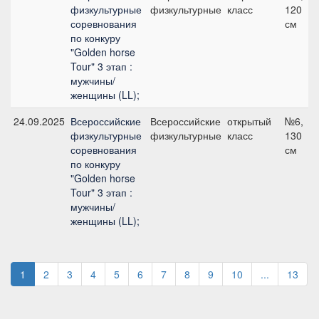
физкультурные
физкультурные
класс
120
соревнования
см
по конкуру
"Golden horse
Tour" 3 этап :
мужчины/
женщины (LL);
24.09.2025
Всероссийские
Всероссийские
открытый
№6,
физкультурные
физкультурные
класс
130
соревнования
см
по конкуру
"Golden horse
Tour" 3 этап :
мужчины/
женщины (LL);
1
2
3
4
5
6
7
8
9
10
...
13