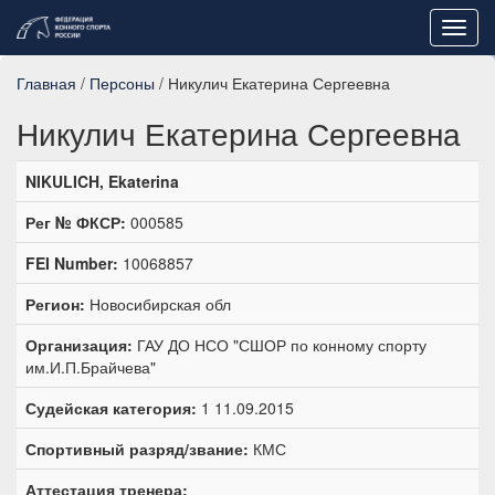
Toggl
navig
Главная
/
Персоны
/ Никулич Екатерина Сергеевна
Никулич Екатерина Сергеевна
NIKULICH, Ekaterina
Рег № ФКСР:
000585
FEI Number:
10068857
Регион:
Новосибирская обл
Организация:
ГАУ ДО НСО "СШОР по конному спорту
им.И.П.Брайчева"
Судейская категория:
1 11.09.2015
Спортивный разряд/звание:
КМС
Аттестация тренера: