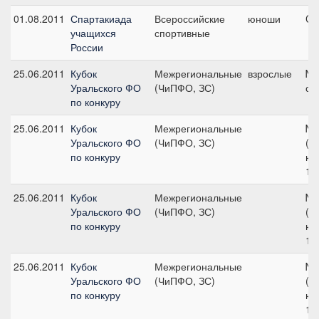
01.08.2011
Спартакиада
Всероссийские
юноши
CC
учащихся
спортивные
России
25.06.2011
Кубок
Межрегиональные
взрослые
№7
Уральского ФО
(ЧиПФО, ЗС)
см
по конкуру
25.06.2011
Кубок
Межрегиональные
№
Уральского ФО
(ЧиПФО, ЗС)
(ю
по конкуру
юн
11
25.06.2011
Кубок
Межрегиональные
№
Уральского ФО
(ЧиПФО, ЗС)
(ю
по конкуру
юн
11
25.06.2011
Кубок
Межрегиональные
№
Уральского ФО
(ЧиПФО, ЗС)
(ю
по конкуру
юн
12