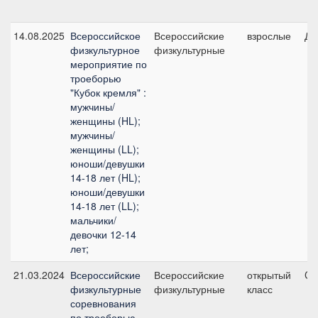
14.08.2025
Всероссийское
Всероссийские
взрослые
ДК
физкультурное
физкультурные
мероприятие по
троеборью
"Кубок кремля" :
мужчины/
женщины (HL);
мужчины/
женщины (LL);
юноши/девушки
14-18 лет (HL);
юноши/девушки
14-18 лет (LL);
мальчики/
девочки 12-14
лет;
21.03.2024
Всероссийские
Всероссийские
открытый
CX
физкультурные
физкультурные
класс
соревнования
по троеборью