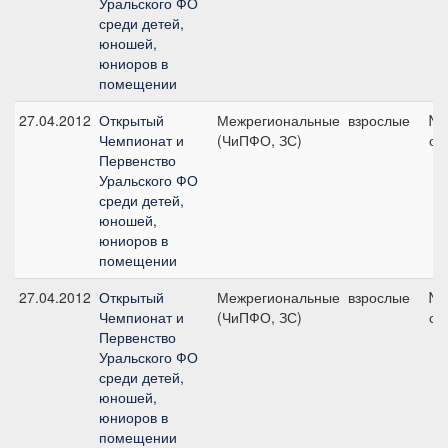
Уральского ФО
среди детей,
юношей,
юниоров в
помещении
27.04.2012
Открытый
Межрегиональные
взрослые
№4
Чемпионат и
(ЧиПФО, ЗС)
см
Первенство
Уральского ФО
среди детей,
юношей,
юниоров в
помещении
27.04.2012
Открытый
Межрегиональные
взрослые
№4
Чемпионат и
(ЧиПФО, ЗС)
см
Первенство
Уральского ФО
среди детей,
юношей,
юниоров в
помещении