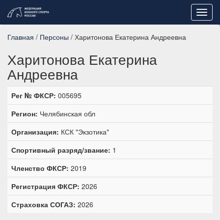
Toggl
navig
Главная
/
Персоны
/ Харитонова Екатерина Андреевна
Харитонова Екатерина
Андреевна
Рег № ФКСР:
005695
Регион:
Челябинская обл
Организация:
КСК "Экзотика"
Спортивный разряд/звание:
1
Членство ФКСР:
2019
Регистрация ФКСР:
2026
Страховка СОГАЗ:
2026