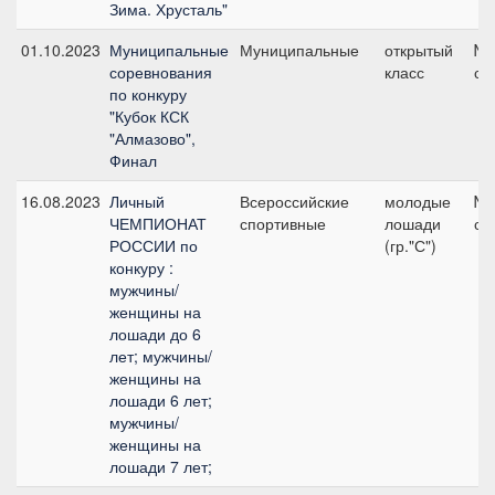
Зима. Хрусталь"
01.10.2023
Муниципальные
Муниципальные
открытый
№1
соревнования
класс
см
по конкуру
"Кубок КСК
"Алмазово",
Финал
16.08.2023
Личный
Всероссийские
молодые
№5
ЧЕМПИОНАТ
спортивные
лошади
см
РОССИИ по
(гр."С")
конкуру :
мужчины/
женщины на
лошади до 6
лет; мужчины/
женщины на
лошади 6 лет;
мужчины/
женщины на
лошади 7 лет;