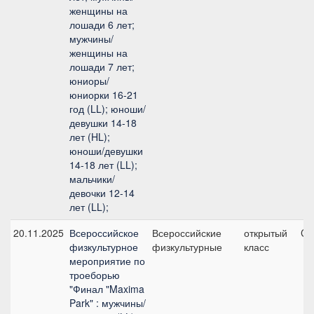
женщины на
лошади 6 лет;
мужчины/
женщины на
лошади 7 лет;
юниоры/
юниорки 16-21
год (LL); юноши/
девушки 14-18
лет (HL);
юноши/девушки
14-18 лет (LL);
мальчики/
девочки 12-14
лет (LL);
20.11.2025
Всероссийское
Всероссийские
открытый
CX
физкультурное
физкультурные
класс
мероприятие по
троеборью
"Финал "Maxima
Park" : мужчины/