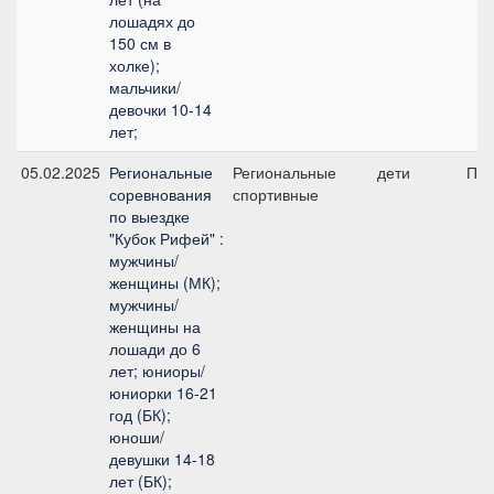
лошадях до
150 см в
холке);
мальчики/
девочки 10-14
лет;
05.02.2025
Региональные
Региональные
дети
ПП 
соревнования
спортивные
по выездке
"Кубок Рифей" :
мужчины/
женщины (МК);
мужчины/
женщины на
лошади до 6
лет; юниоры/
юниорки 16-21
год (БК);
юноши/
девушки 14-18
лет (БК);