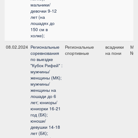
мальчики/
девочки 9-12
лет (на
лошадях до
150 см в
холке);
08.02.2024
Региональные
Региональные
всадники
Ман
соревнования
спортивные
на пони
№1.
по выездке
"Кубок Рифей" :
мужчины/
женщины (МК);
мужчины/
женщины на
лошади до 6
лет; юниоры/
юниорки 16-21
год (БК);
юноши/
девушки 14-18
лет (БК);