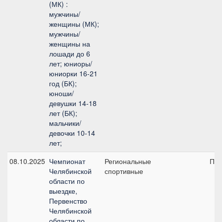
(МК) :
мужчины/
женщины (МК);
мужчины/
женщины на
лошади до 6
лет; юниоры/
юниорки 16-21
год (БК);
юноши/
девушки 14-18
лет (БК);
мальчики/
девочки 10-14
лет;
08.10.2025
Чемпионат
Региональные
ПП 
Челябинской
спортивные
области по
выездке,
Первенство
Челябинской
области по