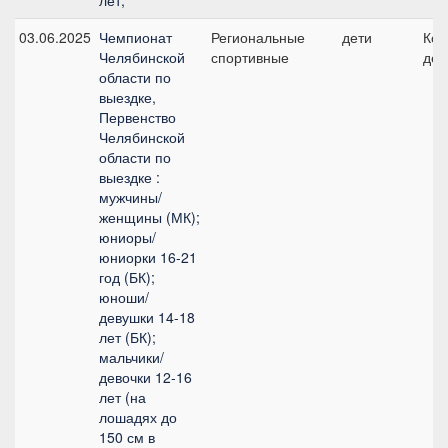
лет;
03.06.2025
Чемпионат
Региональные
дети
Ком
Челябинской
спортивные
дет
области по
выездке,
Первенство
Челябинской
области по
выездке :
мужчины/
женщины (МК);
юниоры/
юниорки 16-21
год (БК);
юноши/
девушки 14-18
лет (БК);
мальчики/
девочки 12-16
лет (на
лошадях до
150 см в