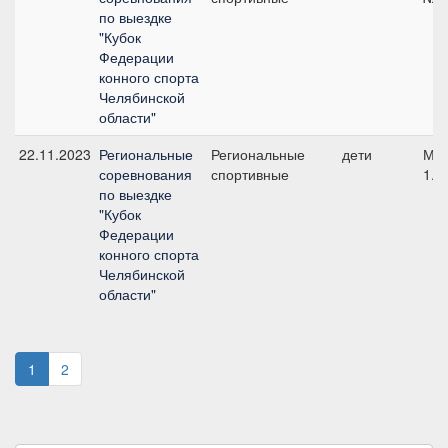
по выездке
"Кубок
Федерации
конного спорта
Челябинской
области"
22.11.2023
Региональные
Региональные
дети
МЕ
соревнования
спортивные
1.2
по выездке
"Кубок
Федерации
конного спорта
Челябинской
области"
1
2