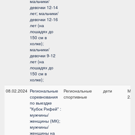
мальчики/
девочки 12-14
лет; мальчики/
девочки 12-16
лет (на
лошадях до
150 см в
холке);
мальчики/
девочки 9-12
лет (на
лошадях до
150 см в
холке);
08.02.2024
Региональные
Региональные
дети
МЕ
соревнования
спортивные
2.1
по выездке
"Кубок Рифей" :
мужчины/
женщины (МК);
мужчины/
женщины на