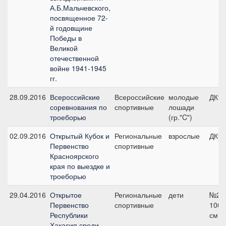
А.Б.Мальчевского,
посвященное 72-
й годовщине
Победы в
Великой
отечественной
войне 1941-1945
гг.
28.09.2016
Всероссийские
Всероссийские
молодые
ДК90
соревнования по
спортивные
лошади
троеборью
(гр."C")
02.09.2016
Открытый Кубок и
Региональные
взрослые
ДК90
Первенство
спортивные
Красноярского
края по выездке и
троеборью
29.04.2016
Открытое
Региональные
дети
№2,
Первенство
спортивные
100
Республики
см
Хакасия среди