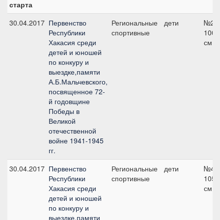
старта
30.04.2017
Первенство
Региональные
дети
№2,
Республики
спортивные
100
Хакасия среди
см
детей и юношей
по конкуру и
выездке,памяти
А.Б.Мальчевского,
посвященное 72-
й годовщине
Победы в
Великой
отечественной
войне 1941-1945
гг.
30.04.2017
Первенство
Региональные
дети
№4,
Республики
спортивные
105
Хакасия среди
см
детей и юношей
по конкуру и
выездке,памяти