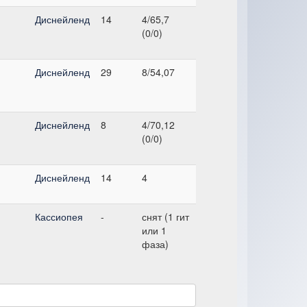
Диснейленд
14
4/65,7
(0/0)
Диснейленд
29
8/54,07
Диснейленд
8
4/70,12
(0/0)
Диснейленд
14
4
Кассиопея
-
снят (1 гит
или 1
фаза)