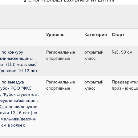
Уровень
Категория
Старт
 по конкуру
Региональные
открытый
№3, 90 см
мужчины/женщины
спортивные
класс
ет (LL); мальчики/
/девочки 10-12 лет;
 по выездка
Региональные
открытый
Предварите
Кубок РОО "ФКС
спортивные
класс
приз - юнош
 "Кубок студентов",
 : мужчины/женщины
К); юноши/девушки
очки 12-16 лет (на
 мальчики/девочки
 см в холке);