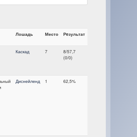
Лошадь
Место
Рeзультат
Каскад
7
8/57,7
(0/0)
льный
Диснейленд
1
62,5%
и