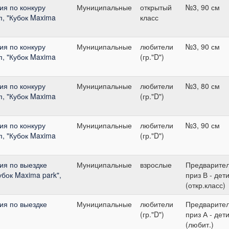
я по конкуру
Муниципальные
открытый
№3, 90 см
п, "Кубок Maxima
класс
я по конкуру
Муниципальные
любители
№3, 90 см
п, "Кубок Maxima
(гр."D")
я по конкуру
Муниципальные
любители
№3, 80 см
п, "Кубок Maxima
(гр."D")
я по конкуру
Муниципальные
любители
№3, 90 см
п, "Кубок Maxima
(гр."D")
ия по выездке
Муниципальные
взрослые
Предварите
бок Maxima park",
приз В - дет
(откр.класс)
ия по выездке
Муниципальные
любители
Предварите
(гр."D")
приз А - дет
(любит.)