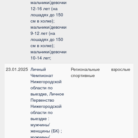
мальчики/девочки
12-16 лет (на
лошадях до 150
см в холке);
мальчики/девочки
9-12 лет (на
лошадях до 150
см в холке);
мальчики/девочки
10-14 лет;
23.01.2025
Личный
Региональные
взрослые
Чемпионат
спортивные
Нижегородской
области по
выездке, Личное
Первенство
Нижегородской
области по
выездке :
мужчины/
женщины (БК) ;
мужчины/