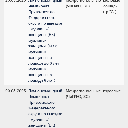
20.05.2025
Лично-командный
Межрегиональные
молодые
Чемпионат
(ЧиПФО, ЗС)
лошади
Приволжского
(гр."С")
Федерального
округа по выездке
: мужчины/
женщины (БК) ;
мужчины/
женщины (МК);
мужчины/
женщины на
лошади до 6 лет;
мужчины/
женщины на
лошади 6 лет;
20.05.2025
Лично-командный
Межрегиональные
взрослые
Чемпионат
(ЧиПФО, ЗС)
Приволжского
Федерального
округа по выездке
: мужчины/
женщины (БК) ;