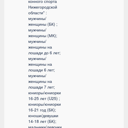
конного спорта
Нижегородской
области" :
мужчины/
женщины (БК) ;
мужчины/
женщины (МК);
мужчины/
женщины на
лошади до 6 лет;
мужчины/
женщины на
лошади 6 лет;
мужчины/
женщины на
лошади 7 лет;
юниоры/юниорки
16-25 лет (U25) ;
юниоры/юниорки
16-21 год (БК);
юноши/девушки
14-18 лет (БК);
мальчики/девочки