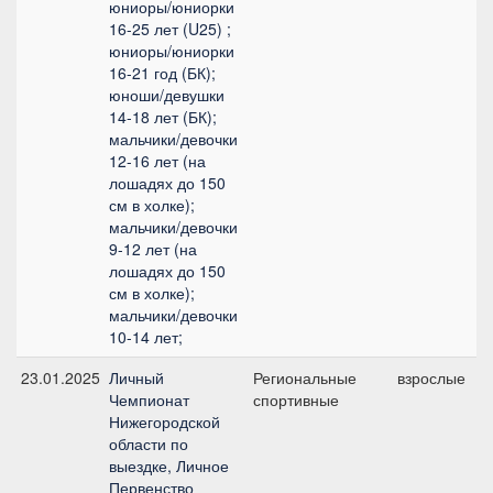
юниоры/юниорки
16-25 лет (U25) ;
юниоры/юниорки
16-21 год (БК);
юноши/девушки
14-18 лет (БК);
мальчики/девочки
12-16 лет (на
лошадях до 150
см в холке);
мальчики/девочки
9-12 лет (на
лошадях до 150
см в холке);
мальчики/девочки
10-14 лет;
23.01.2025
Личный
Региональные
взрослые
Чемпионат
спортивные
Нижегородской
области по
выездке, Личное
Первенство