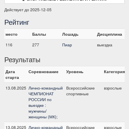
Действует до 2025-12-05
Рейтинг
место
Баллы
Лошадь
Дисциплина
116
277
Пиар
выездка
Результаты
Дата
Соревнование
Уровень
Категория
старта
13.08.2025
Лично-командный
Всероссийские
взрослые
ЧЕМПИОНАТ
спортивные
РОССИИ по
выездке :
мужчины/
женщины (МК);
13.08.2025
Лично-командный
Всероссийские
взрослые