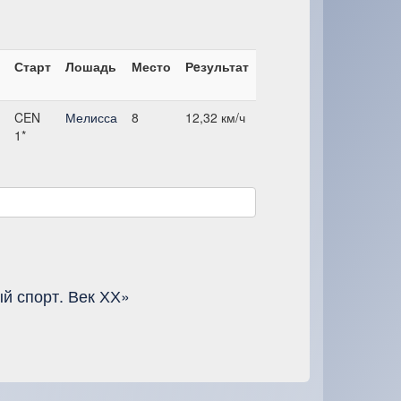
Старт
Лошадь
Место
Рeзультат
CEN
Мелисса
8
12,32 км/ч
1*
й спорт. Век ХХ»