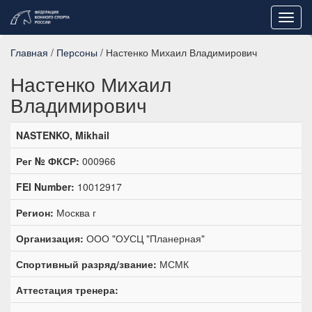
Toggl
navig
Главная
/
Персоны
/ Настенко Михаил Владимирович
Настенко Михаил
Владимирович
NASTENKO, Mikhail
Рег № ФКСР:
000966
FEI Number:
10012917
Регион:
Москва г
Организация:
ООО "ОУСЦ "Планерная"
Спортивный разряд/звание:
МСМК
Аттестация тренера: