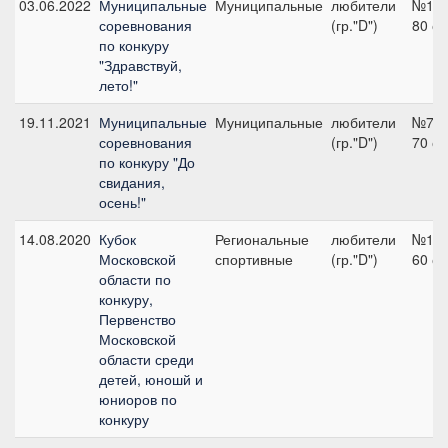
03.06.2022
Муниципальные
Муниципальные
любители
№1,
соревнования
(гр."D")
80 с
по конкуру
"Здравствуй,
лето!"
19.11.2021
Муниципальные
Муниципальные
любители
№7,
соревнования
(гр."D")
70 с
по конкуру "До
свидания,
осень!"
14.08.2020
Кубок
Региональные
любители
№1,
Московской
спортивные
(гр."D")
60 с
области по
конкуру,
Первенство
Московской
области среди
детей, юношй и
юниоров по
конкуру