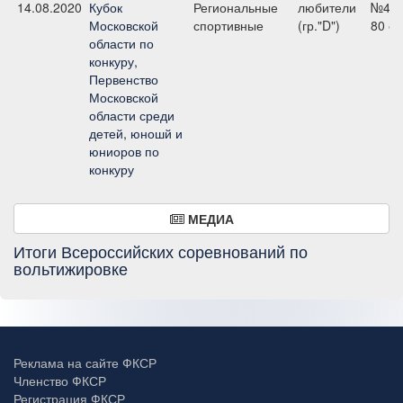
14.08.2020
Кубок
Региональные
любители
№4,
Московской
спортивные
(гр."D")
80 с
области по
конкуру,
Первенство
Московской
области среди
детей, юношй и
юниоров по
конкуру
МЕДИА
Итоги Всероссийских соревнований по
вольтижировке
Реклама на сайте ФКСР
Членство ФКСР
Регистрация ФКСР