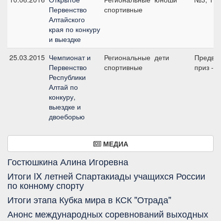
Первенство
спортивные
Алтайского
края по конкуру
и выездке
25.03.2015
Чемпионат и
Региональные
дети
Предва
Первенство
спортивные
приз - д
Республики
Алтай по
конкуру,
выездке и
двоеборью
МЕДИА
Гостюшкина Алина Игоревна
Итоги IX летней Спартакиады учащихся России
по конному спорту
Итоги этапа Кубка мира в КСК "Отрада"
Анонс международных соревнований выходных