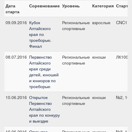
Дата
Соревнование
Уровень
Категория
Старт
старта
09.09.2016
Кубок
Региональные
взрослые
CNC1*
Алтайского
спортивные
края по
троеборью.
Финал
08.07.2016
Первенство
Региональные
юноши
ЛК100
Алтайского
спортивные
края среди
детей, юношей
и юниоров по
троеборью
10.06.2016
Открытое
Региональные
юноши
№2, 100
Первенство
спортивные
Алтайского
края по конкуру
и выездке
10.06.2016
Открытое
Региональные
юноши
№3, 110