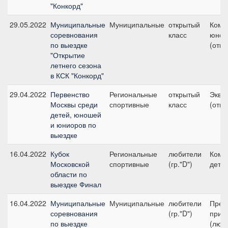
"Конкорд"
29.05.2022
Муниципальные
Муниципальные
открытый
Кома
соревнования
класс
юнош
по выездке
(откр
"Открытие
летнего сезона
в КСК "Конкорд"
29.04.2022
Первенство
Региональные
открытый
Экви
Москвы среди
спортивные
класс
(откр
детей, юношей
и юниоров по
выездке
16.04.2022
Кубок
Региональные
любители
Кома
Московской
спортивные
(гр."D")
дети
области по
выездке Финал
16.04.2022
Муниципальные
Муниципальные
любители
Пред
соревнования
(гр."D")
приз
по выездке
(люб