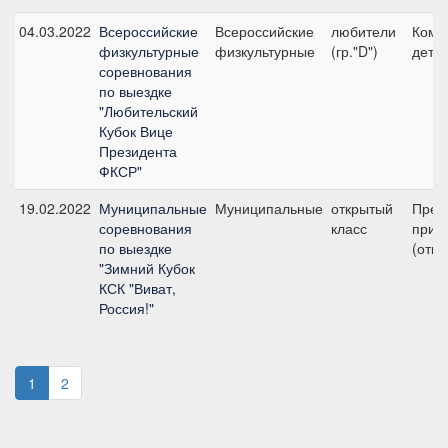
04.03.2022
Всероссийские
Всероссийские
любители
Кома
физкультурные
физкультурные
(гр."D")
дети
соревнования
по выездке
"Любительский
Кубок Вице
Президента
ФКСР"
19.02.2022
Муниципальные
Муниципальные
открытый
Пред
соревнования
класс
приз
по выездке
(откр
"Зимний Кубок
КСК "Виват,
Россия!"
1
2