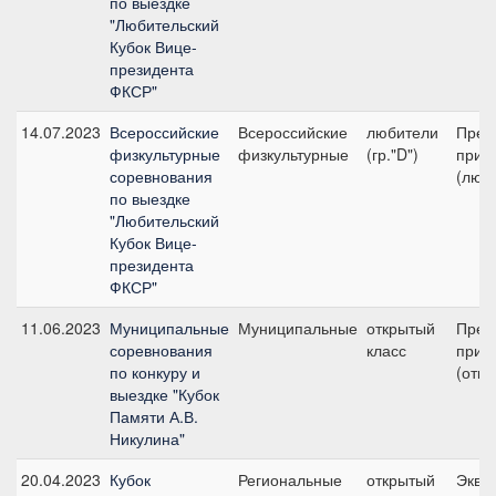
по выездке
"Любительский
Кубок Вице-
президента
ФКСР"
14.07.2023
Всероссийские
Всероссийские
любители
Пред
физкультурные
физкультурные
(гр."D")
приз
соревнования
(люб
по выездке
"Любительский
Кубок Вице-
президента
ФКСР"
11.06.2023
Муниципальные
Муниципальные
открытый
Пред
соревнования
класс
приз
по конкуру и
(откр
выездке "Кубок
Памяти А.В.
Никулина"
20.04.2023
Кубок
Региональные
открытый
Экви