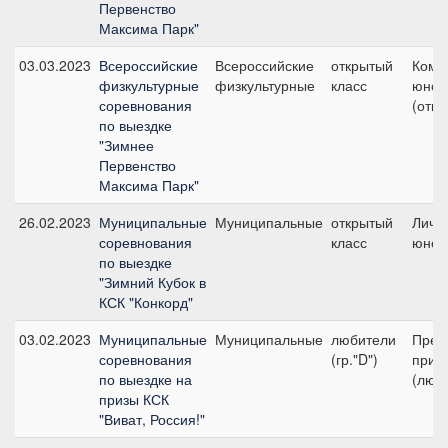
Первенство
Максима Парк"
03.03.2023
Всероссийские
Всероссийские
открытый
Кома
физкультурные
физкультурные
класс
юнош
соревнования
(откр
по выездке
"Зимнее
Первенство
Максима Парк"
26.02.2023
Муниципальные
Муниципальные
открытый
Личны
соревнования
класс
юнош
по выездке
"Зимний Кубок в
КСК "Конкорд"
03.02.2023
Муниципальные
Муниципальные
любители
Пред
соревнования
(гр."D")
приз
по выездке на
(люб
призы КСК
"Виват, Россия!"