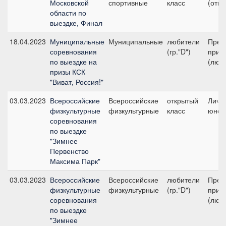
Московской
спортивные
класс
(откр
области по
выездке, Финал
18.04.2023
Муниципальные
Муниципальные
любители
Пред
соревнования
(гр."D")
приз
по выездке на
(люб
призы КСК
"Виват, Россия!"
03.03.2023
Всероссийские
Всероссийские
открытый
Личны
физкультурные
физкультурные
класс
юнош
соревнования
по выездке
"Зимнее
Первенство
Максима Парк"
03.03.2023
Всероссийские
Всероссийские
любители
Пред
физкультурные
физкультурные
(гр."D")
приз
соревнования
(люб
по выездке
"Зимнее