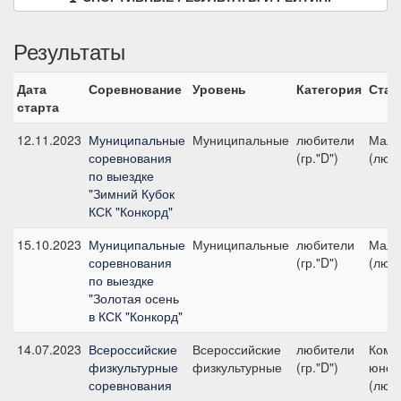
Результаты
Дата
Соревнование
Уровень
Категория
Стар
старта
12.11.2023
Муниципальные
Муниципальные
любители
Малы
соревнования
(гр."D")
(люб
по выездке
"Зимний Кубок
КСК "Конкорд"
15.10.2023
Муниципальные
Муниципальные
любители
Малы
соревнования
(гр."D")
(люб
по выездке
"Золотая осень
в КСК "Конкорд"
14.07.2023
Всероссийские
Всероссийские
любители
Кома
физкультурные
физкультурные
(гр."D")
юнош
соревнования
(люб