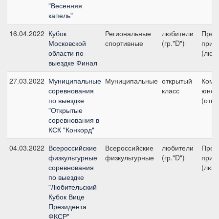
"Весенняя
капель"
16.04.2022
Кубок
Региональные
любители
Пред
Московской
спортивные
(гр."D")
приз 
области по
(люб
выездке Финал
27.03.2022
Муниципальные
Муниципальные
открытый
Кома
соревнования
класс
юнош
по выездке
(откр
"Открытые
соревнования в
КСК "Конкорд"
04.03.2022
Всероссийские
Всероссийские
любители
Пред
физкультурные
физкультурные
(гр."D")
приз 
соревнования
(люб
по выездке
"Любительский
Кубок Вице
Президента
ФКСР"