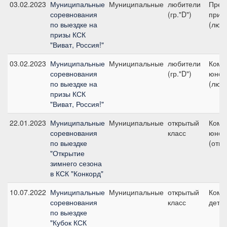
03.02.2023
Муниципальные
Муниципальные
любители
Пред
соревнования
(гр."D")
приз
по выездке на
(люб
призы КСК
"Виват, Россия!"
03.02.2023
Муниципальные
Муниципальные
любители
Кома
соревнования
(гр."D")
юнош
по выездке на
(люб
призы КСК
"Виват, Россия!"
22.01.2023
Муниципальные
Муниципальные
открытый
Кома
соревнования
класс
юнош
по выездке
(откр
"Открытие
зимнего сезона
в КСК "Конкорд"
10.07.2022
Муниципальные
Муниципальные
открытый
Кома
соревнования
класс
дети 
по выездке
"Кубок КСК