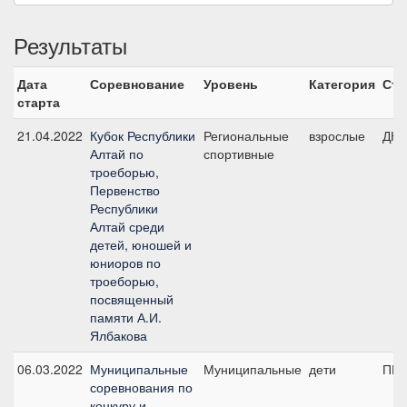
Результаты
Дата
Соревнование
Уровень
Категория
Ста
старта
21.04.2022
Кубок Республики
Региональные
взрослые
ДК9
Алтай по
спортивные
троеборью,
Первенство
Республики
Алтай среди
детей, юношей и
юниоров по
троеборью,
посвященный
памяти А.И.
Ялбакова
06.03.2022
Муниципальные
Муниципальные
дети
ПП 
соревнования по
конкуру и