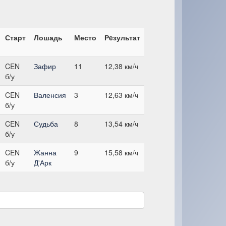
Старт
Лошадь
Место
Рeзультат
CEN
Зафир
11
12,38 км/ч
б/у
CEN
Валенсия
3
12,63 км/ч
б/у
CEN
Судьба
8
13,54 км/ч
б/у
CEN
Жанна
9
15,58 км/ч
б/у
Д'Арк