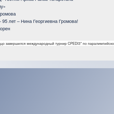
ну»
Громова
 95 лет – Нина Георгиевна Громова!
корен
ццо завершился международный турнир CPEDI3* по паралимпийско