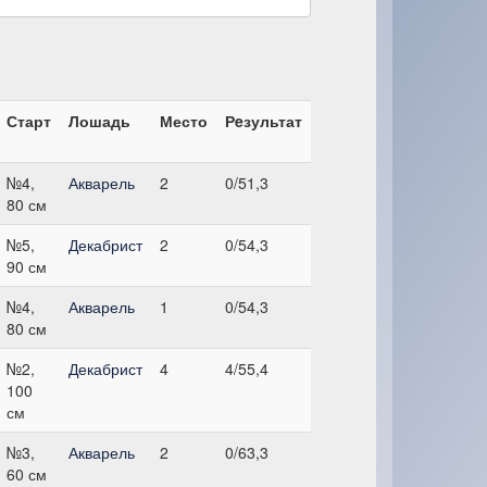
Старт
Лошадь
Место
Рeзультат
№4,
Акварель
2
0/51,3
80 см
№5,
Декабрист
2
0/54,3
90 см
№4,
Акварель
1
0/54,3
80 см
№2,
Декабрист
4
4/55,4
100
см
№3,
Акварель
2
0/63,3
60 см