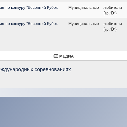
я по конкуру "Весенний Кубок
Муниципальные
любители
(гр."D")
я по конкуру "Весенний Кубок
Муниципальные
любители
(гр."D")
МЕДИА
международных соревнованиях