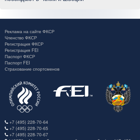
Реклама на сайте ФКСР
Членство ФКСР
Регистрация ФКСР
Регистрация FEI
Паспорт ФКСР
Паспорт FEI
Страхование спортсменов
+7 (495) 228-70-64
+7 (495) 228-70-65
+7 (495) 228-70-67