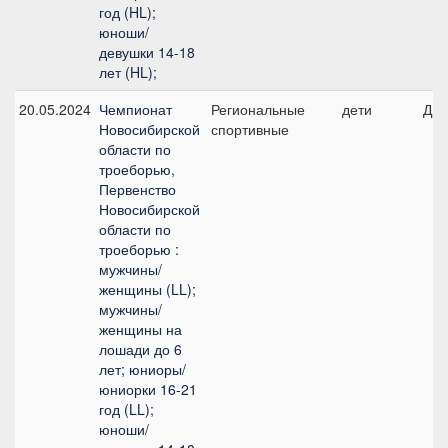
год (HL);
юноши/
девушки 14-18
лет (HL);
20.05.2024
Чемпионат
Региональные
дети
ДК9
Новосибирской
спортивные
области по
троеборью,
Первенство
Новосибирской
области по
троеборью :
мужчины/
женщины (LL);
мужчины/
женщины на
лошади до 6
лет; юниоры/
юниорки 16-21
год (LL);
юноши/