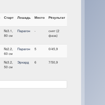
я
Старт
Лошадь
Место
Рeзультат
№3.1,
Парагон
-
снят (2
80 см
фаза)
№2.2,
Парагон
5
0/45,9
60 см
№3.2,
Эрхард
6
7/50,9
50 см