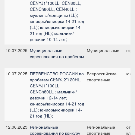
CENYJ1*100LL, CEN80LL,
CENCh80LL, CEN40LL :
мужчины/женщины (LL);
юниоры/юниорки 14-21 год
(LL); юниоры/юниорки 14-
21 год (HL); мальчики/
девочки 10-14 лет;
10.07.2025
Муниципальные
Муниципальные
взр
соревнования по пробегам
10.07.2025
ПЕРВЕНСТВО РОССИИ по
Всероссийские
юни
пробегам СENYJ2*120HL,
спортивные
СENYJ1*100LL,
СENCh80LL : мальчики/
девочки 12-14 лет;
юниоры/юниорки 14-21 год
(LL); юниоры/юниорки 14-
21 год (HL);
12.06.2025
Региональные
Региональные
отк
соревнования по конкуру
спортивные
клас