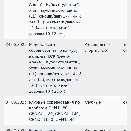
Арена", "Кубок студентов",
этап : мужчины/женщины
(LL); юноши/девушки 14-18
лет (LL); мальчики/девочки
12-14 лет; мальчики/
девочки 10-12 лет;
24.05.2025
Региональные
Региональные
отк
соревнования по конкуру
спортивные
клас
на призы КСК "Вента-
Арена", "Кубок студентов",
этап : мужчины/женщины
(LL); юноши/девушки 14-18
лет (LL); мальчики/девочки
12-14 лет; мальчики/
девочки 10-12 лет;
01.03.2025
Клубные соревнования по
Клубные
юни
пробегам CEN LL80,
CENYJ LL80, CENYJ LL40,
CENCh LL40, CEN LL40
08.02.2025
Региональные
Региональные
отк