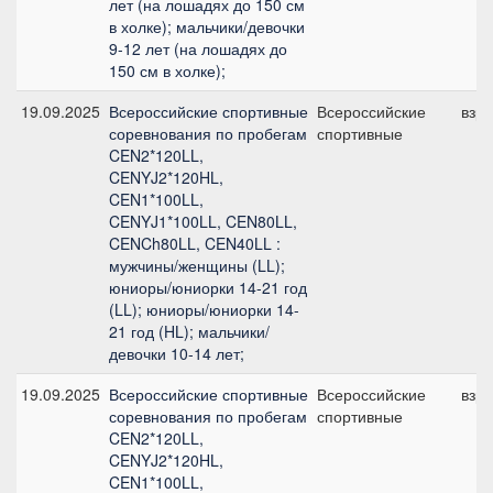
лет (на лошадях до 150 см
в холке); мальчики/девочки
9-12 лет (на лошадях до
150 см в холке);
19.09.2025
Всероссийские спортивные
Всероссийские
взр
соревнования по пробегам
спортивные
CEN2*120LL,
CENYJ2*120HL,
CEN1*100LL,
CENYJ1*100LL, CEN80LL,
CENCh80LL, CEN40LL :
мужчины/женщины (LL);
юниоры/юниорки 14-21 год
(LL); юниоры/юниорки 14-
21 год (HL); мальчики/
девочки 10-14 лет;
19.09.2025
Всероссийские спортивные
Всероссийские
взр
соревнования по пробегам
спортивные
CEN2*120LL,
CENYJ2*120HL,
CEN1*100LL,