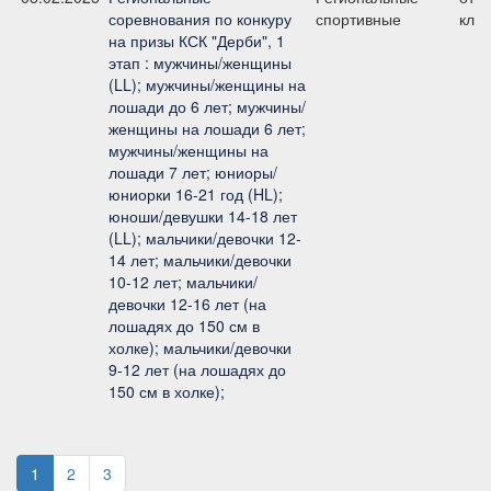
соревнования по конкуру
спортивные
клас
на призы КСК "Дерби", 1
этап : мужчины/женщины
(LL); мужчины/женщины на
лошади до 6 лет; мужчины/
женщины на лошади 6 лет;
мужчины/женщины на
лошади 7 лет; юниоры/
юниорки 16-21 год (HL);
юноши/девушки 14-18 лет
(LL); мальчики/девочки 12-
14 лет; мальчики/девочки
10-12 лет; мальчики/
девочки 12-16 лет (на
лошадях до 150 см в
холке); мальчики/девочки
9-12 лет (на лошадях до
150 см в холке);
1
2
3