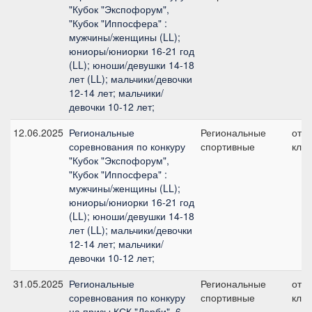
"Кубок "Экспофорум",
"Кубок "Иппосфера" :
мужчины/женщины (LL);
юниоры/юниорки 16-21 год
(LL); юноши/девушки 14-18
лет (LL); мальчики/девочки
12-14 лет; мальчики/
девочки 10-12 лет;
12.06.2025
Региональные
Региональные
отк
соревнования по конкуру
спортивные
клас
"Кубок "Экспофорум",
"Кубок "Иппосфера" :
мужчины/женщины (LL);
юниоры/юниорки 16-21 год
(LL); юноши/девушки 14-18
лет (LL); мальчики/девочки
12-14 лет; мальчики/
девочки 10-12 лет;
31.05.2025
Региональные
Региональные
отк
соревнования по конкуру
спортивные
клас
на призы КСК "Дерби", 6