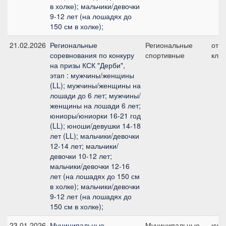
в холке); мальчики/девочки
9-12 лет (на лошадях до
150 см в холке);
21.02.2026
Региональные
Региональные
отк
соревнования по конкуру
спортивные
клас
на призы КСК "Дерби",
этап : мужчины/женщины
(LL); мужчины/женщины на
лошади до 6 лет; мужчины/
женщины на лошади 6 лет;
юниоры/юниорки 16-21 год
(LL); юноши/девушки 14-18
лет (LL); мальчики/девочки
12-14 лет; мальчики/
девочки 10-12 лет;
мальчики/девочки 12-16
лет (на лошадях до 150 см
в холке); мальчики/девочки
9-12 лет (на лошадях до
150 см в холке);
23.01.2026
Муниципальные
Муниципальные
юни