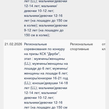
лет (LL); мальчики/девочки
12-14 лет; мальчики/
девочки 10-12 лет;
мальчики/девочки 12-16
лет (на лошадях до 150 см
в холке); мальчики/девочки
9-12 лет (на лошадях до
150 см в холке);
21.02.2026
Региональные
Региональные
отк
соревнования по конкуру
спортивные
клас
на призы КСК "Дерби",
этап : мужчины/женщины
(LL); мужчины/женщины на
лошади до 6 лет; мужчины/
женщины на лошади 6 лет;
юниоры/юниорки 16-21 год
(LL); юноши/девушки 14-18
лет (LL); мальчики/девочки
12-14 лет; мальчики/
девочки 10-12 лет;
мальчики/девочки 12-16
лет (на лошадях до 150 см