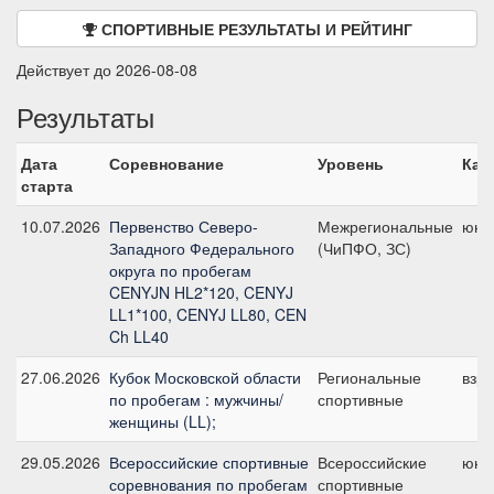
СПОРТИВНЫЕ РЕЗУЛЬТАТЫ И РЕЙТИНГ
Действует до 2026-08-08
Результаты
Дата
Соревнование
Уровень
Кат
старта
10.07.2026
Первенство Северо-
Межрегиональные
юни
Западного Федерального
(ЧиПФО, ЗС)
округа по пробегам
CENYJN HL2*120, CENYJ
LL1*100, CENYJ LL80, CEN
Ch LL40
27.06.2026
Кубок Московской области
Региональные
взр
по пробегам : мужчины/
спортивные
женщины (LL);
29.05.2026
Всероссийские спортивные
Всероссийские
юни
соревнования по пробегам
спортивные