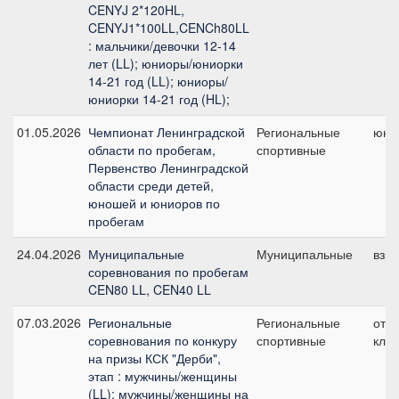
CENYJ 2*120HL,
CENYJ1*100LL,CENCh80LL
: мальчики/девочки 12-14
лет (LL); юниоры/юниорки
14-21 год (LL); юниоры/
юниорки 14-21 год (HL);
01.05.2026
Чемпионат Ленинградской
Региональные
юни
области по пробегам,
спортивные
Первенство Ленинградской
области среди детей,
юношей и юниоров по
пробегам
24.04.2026
Муниципальные
Муниципальные
взр
соревнования по пробегам
CEN80 LL, CEN40 LL
07.03.2026
Региональные
Региональные
отк
соревнования по конкуру
спортивные
клас
на призы КСК "Дерби",
этап : мужчины/женщины
(LL); мужчины/женщины на