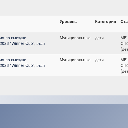
Уровень
Категория
Ста
ия по выездке
Муниципальные
дети
МЕ
2023 "Winner Cup", этап
СПб
(де
ия по выездке
Муниципальные
дети
МЕ
2023 "Winner Cup", этап
СПб
(де