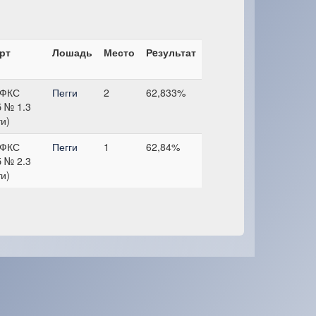
рт
Лошадь
Место
Рeзультат
 ФКС
Пегги
2
62,833%
 № 1.3
ти)
 ФКС
Пегги
1
62,84%
 № 2.3
ти)