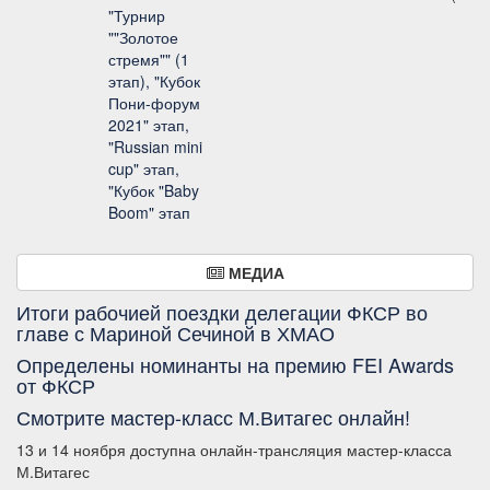
"Турнир
""Золотое
стремя"" (1
этап), "Кубок
Пони-форум
2021" этап,
"Russian mini
cup" этап,
"Кубок "Baby
Boom" этап
МЕДИА
Итоги рабочией поездки делегации ФКСР во
главе с Мариной Сечиной в ХМАО
Определены номинанты на премию FEI Awards
от ФКСР
Смотрите мастер-класс М.Витагес онлайн!
13 и 14 ноября доступна онлайн-трансляция мастер-класса
М.Витагес