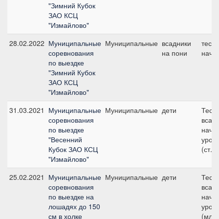
"Зимний Кубок
ЗАО КСЦ
"Измайлово"
28.02.2022
Муниципальные
Муниципальные
всадники
тест 
соревнования
на пони
начи
по выездке
"Зимний Кубок
ЗАО КСЦ
"Измайлово"
31.03.2021
Муниципальные
Муниципальные
дети
Тест 
соревнования
всад
по выездке
нача
"Весенний
уров
Кубок ЗАО КСЦ
(ст.гр
"Измайлово"
25.02.2021
Муниципальные
Муниципальные
дети
Тест 
соревнования
всад
по выездке на
нача
лошадях до 150
уров
см в холке
(мл.г